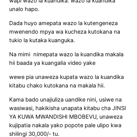
wapi wazo la kuandika. wazo la kuandika
unalo hapo.
Dada huyo amepata wazo la kutengeneza
mwenendo mpya wa kucheza kutokana na
tukio la kutaka kuanguka.
Na mimi nimepata wazo la kuandika makala
hii baada ya kuangalia video yake
wewe pia unaweza kupata wazo la kuandika
kitabu chako kutokana na makala hii.
Kama bado unajiuliza uandike nini, usiwe na
wasiwasi, hakikisha unapata kitabu cha JINSI
YA KUWA MWANDISHI MBOBEVU, unaweza
kujipatia nakala yako popote pale ulipo kwa
shilingi 30,000/- tu.