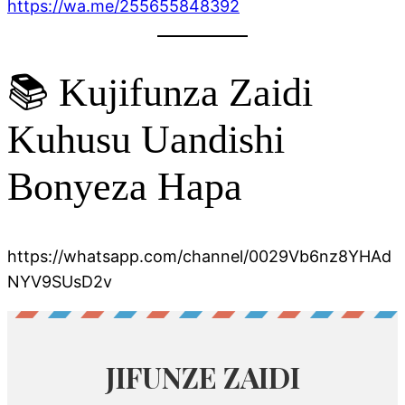
https://wa.me/255655848392
📚 Kujifunza Zaidi
Kuhusu Uandishi
Bonyeza Hapa
https://whatsapp.com/channel/0029Vb6nz8YHAd
NYV9SUsD2v