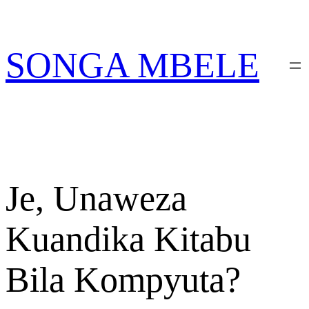
Skip
PATA VITABU VIZURI
NIONESHE HIVYO VITABU
KWA AJILI YAKO
to
content
SONGA MBELE
Je, Unaweza
Kuandika Kitabu
Bila Kompyuta?