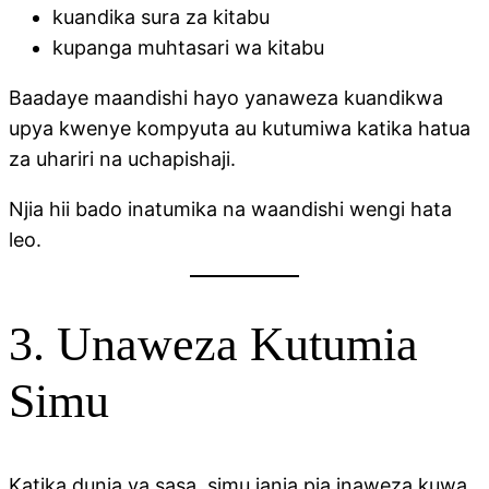
kuandika sura za kitabu
kupanga muhtasari wa kitabu
Baadaye maandishi hayo yanaweza kuandikwa
upya kwenye kompyuta au kutumiwa katika hatua
za uhariri na uchapishaji.
Njia hii bado inatumika na waandishi wengi hata
leo.
3. Unaweza Kutumia
Simu
Katika dunia ya sasa, simu janja pia inaweza kuwa