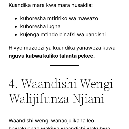
Kuandika mara kwa mara husaidia:
kuboresha mtiririko wa mawazo
kuboresha lugha
kujenga mtindo binafsi wa uandishi
Hivyo mazoezi ya kuandika yanaweza kuwa
nguvu kubwa kuliko talanta pekee.
4. Waandishi Wengi
Walijifunza Njiani
Waandishi wengi wanaojulikana leo
hawakuanza wakiwa waandishi wakubwa.