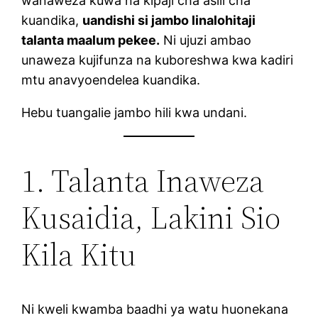
wanaweza kuwa na kipaji cha asili cha
kuandika,
uandishi si jambo linalohitaji
talanta maalum pekee.
Ni ujuzi ambao
unaweza kujifunza na kuboreshwa kwa kadiri
mtu anavyoendelea kuandika.
Hebu tuangalie jambo hili kwa undani.
1. Talanta Inaweza
Kusaidia, Lakini Sio
Kila Kitu
Ni kweli kwamba baadhi ya watu huonekana