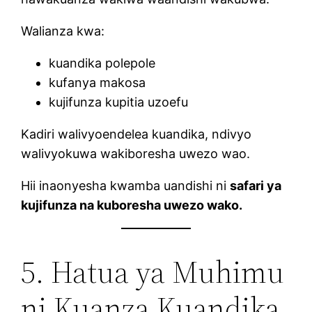
Walianza kwa:
kuandika polepole
kufanya makosa
kujifunza kupitia uzoefu
Kadiri walivyoendelea kuandika, ndivyo
walivyokuwa wakiboresha uwezo wao.
Hii inaonyesha kwamba uandishi ni
safari ya
kujifunza na kuboresha uwezo wako.
5. Hatua ya Muhimu
ni Kuanza Kuandika