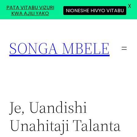
X
PATA VITABU VIZURI
NIONESHE HIVYO VITABU
KWA AJILI YAKO
Skip
to
SONGA MBELE
content
Je, Uandishi
Unahitaji Talanta