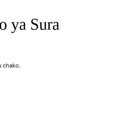
o ya Sura
u chako.