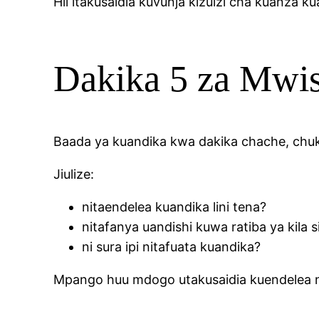
Hii itakusaidia kuvunja kizuizi cha kuanza ku
Dakika 5 za Mwis
Baada ya kuandika kwa dakika chache, chuk
Jiulize:
nitaendelea kuandika lini tena?
nitafanya uandishi kuwa ratiba ya kila si
ni sura ipi nitafuata kuandika?
Mpango huu mdogo utakusaidia kuendelea na