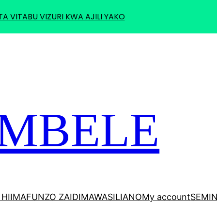
TA VITABU VIZURI KWA AJILI YAKO
 MBELE
HII
MAFUNZO ZAIDI
MAWASILIANO
My account
SEMI