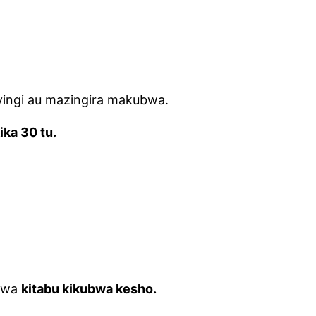
yingi au mazingira makubwa.
ika 30 tu.
o wa
kitabu kikubwa kesho.