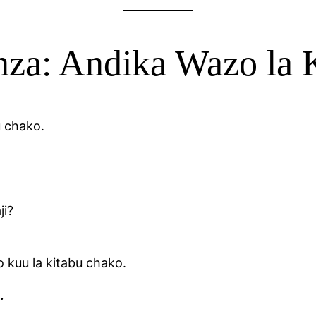
za: Andika Wazo la 
u chako.
ji?
o kuu la kitabu chako.
.