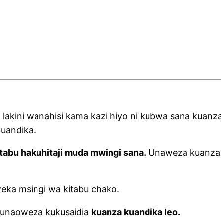
 lakini wanahisi kama kazi hiyo ni kubwa sana kuan
kuandika.
tabu hakuhitaji muda mwingi sana.
Unaweza kuanza s
ka msingi wa kitabu chako.
 unaoweza kukusaidia
kuanza kuandika leo.