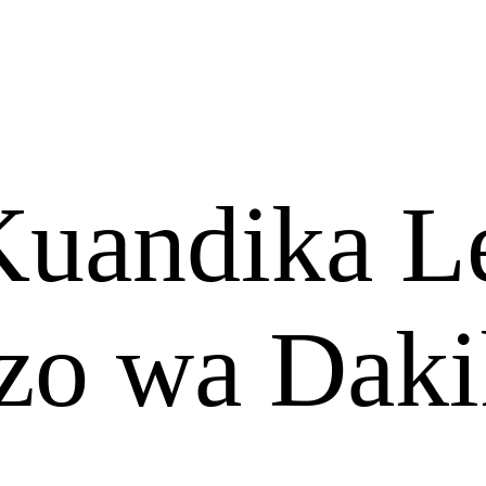
uandika L
o wa Daki