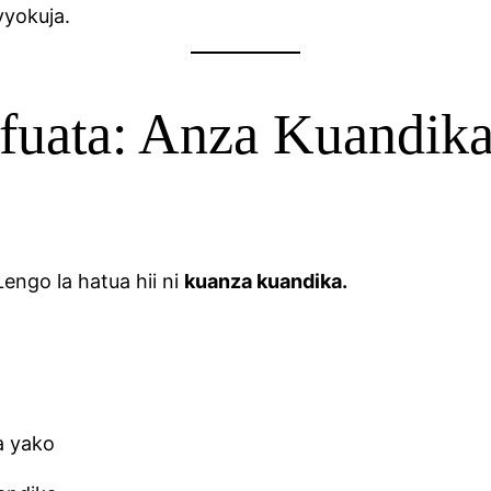
vyokuja.
fuata: Anza Kuandik
engo la hatua hii ni
kuanza kuandika.
a yako