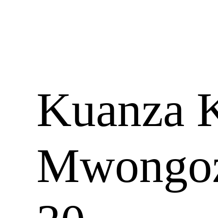
Kuanza K
Mwongoz