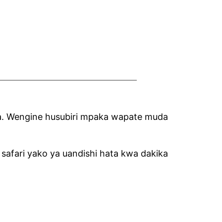
za. Wengine husubiri mpaka wapate muda
afari yako ya uandishi hata kwa dakika