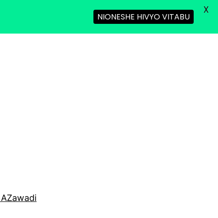
X
NIONESHE HIVYO VITABU
NA
Zawadi