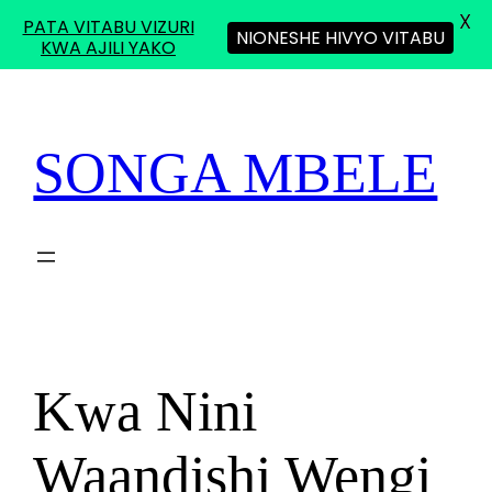
X
PATA VITABU VIZURI
NIONESHE HIVYO VITABU
KWA AJILI YAKO
Skip
to
content
SONGA MBELE
Kwa Nini
Waandishi Wengi