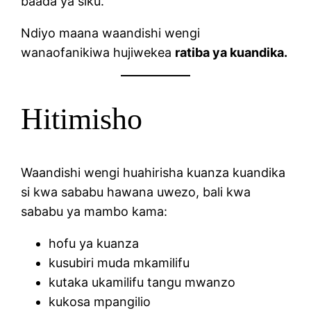
baada ya siku.
Ndiyo maana waandishi wengi
wanaofanikiwa hujiwekea
ratiba ya kuandika.
Hitimisho
Waandishi wengi huahirisha kuanza kuandika
si kwa sababu hawana uwezo, bali kwa
sababu ya mambo kama:
hofu ya kuanza
kusubiri muda mkamilifu
kutaka ukamilifu tangu mwanzo
kukosa mpangilio