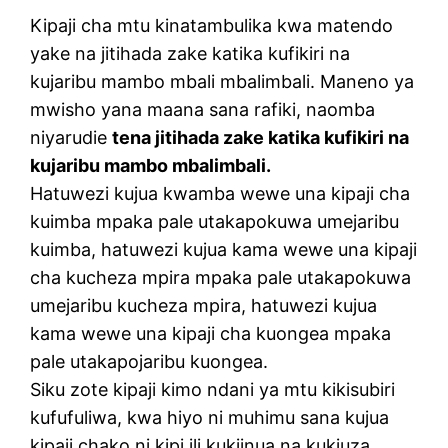
Kipaji cha mtu kinatambulika kwa matendo
yake na jitihada zake katika kufikiri na
kujaribu mambo mbali mbalimbali. Maneno ya
mwisho yana maana sana rafiki, naomba
niyarudie
tena jitihada zake katika kufikiri na
kujaribu mambo mbalimbali.
Hatuwezi kujua kwamba wewe una kipaji cha
kuimba mpaka pale utakapokuwa umejaribu
kuimba, hatuwezi kujua kama wewe una kipaji
cha kucheza mpira mpaka pale utakapokuwa
umejaribu kucheza mpira, hatuwezi kujua
kama wewe una kipaji cha kuongea mpaka
pale utakapojaribu kuongea.
Siku zote kipaji kimo ndani ya mtu kikisubiri
kufufuliwa, kwa hiyo ni muhimu sana kujua
kipaji chako ni kipi ili kukiinua na kukiuza