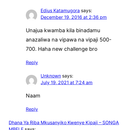
Edius Katamugora
says:
December 19, 2016 at 2:36 pm
Unajua kwamba kila binadamu
anazaliwa na vipawa na vipaji 500-
700. Haha new challenge bro
Reply
Unknown
says:
July 19, 2021 at 7:24 am
Naam
Reply
Dhana Ya Riba Mkusanyiko Kwenye Kipaji – SONGA
MBELE
says: