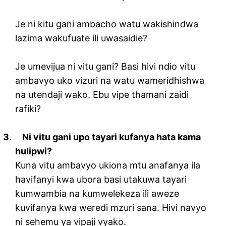
Je ni kitu gani ambacho watu wakishindwa
lazima wakufuate ili uwasaidie?
Je umevijua ni vitu gani? Basi hivi ndio vitu
ambavyo uko vizuri na watu wameridhishwa
na utendaji wako. Ebu vipe thamani zaidi
rafiki?
3.
Ni vitu gani upo tayari kufanya hata kama
hulipwi?
Kuna vitu ambavyo ukiona mtu anafanya ila
havifanyi kwa ubora basi utakuwa tayari
kumwambia na kumwelekeza ili aweze
kuvifanya kwa weredi mzuri sana. Hivi navyo
ni sehemu ya vipaji vyako.