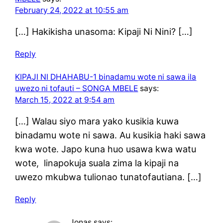
February 24, 2022 at 10:55 am
[…] Hakikisha unasoma: Kipaji Ni Nini? […]
Reply
KIPAJI NI DHAHABU-1 binadamu wote ni sawa ila
uwezo ni tofauti – SONGA MBELE
says:
March 15, 2022 at 9:54 am
[…] Walau siyo mara yako kusikia kuwa
binadamu wote ni sawa. Au kusikia haki sawa
kwa wote. Japo kuna huo usawa kwa watu
wote, linapokuja suala zima la kipaji na
uwezo mkubwa tulionao tunatofautiana. […]
Reply
Jonas
says: