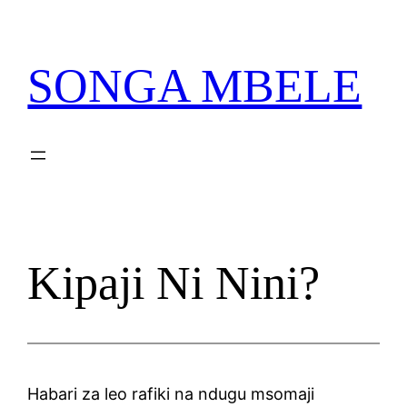
Skip
PATA VITABU VIZURI KWA AJILI YAKO
to
content
SONGA MBELE
Kipaji Ni Nini?
Habari za leo rafiki na ndugu msomaji