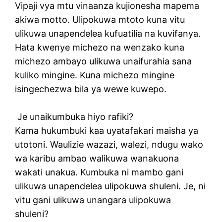
Vipaji vya mtu vinaanza kujionesha mapema
akiwa motto. Ulipokuwa mtoto kuna vitu
ulikuwa unapendelea kufuatilia na kuvifanya.
Hata kwenye michezo na wenzako kuna
michezo ambayo ulikuwa unaifurahia sana
kuliko mingine. Kuna michezo mingine
isingechezwa bila ya wewe kuwepo.
Je unaikumbuka hiyo rafiki?
Kama hukumbuki kaa uyatafakari maisha ya
utotoni. Waulizie wazazi, walezi, ndugu wako
wa karibu ambao walikuwa wanakuona
wakati unakua. Kumbuka ni mambo gani
ulikuwa unapendelea ulipokuwa shuleni. Je, ni
vitu gani ulikuwa unangara ulipokuwa
shuleni?