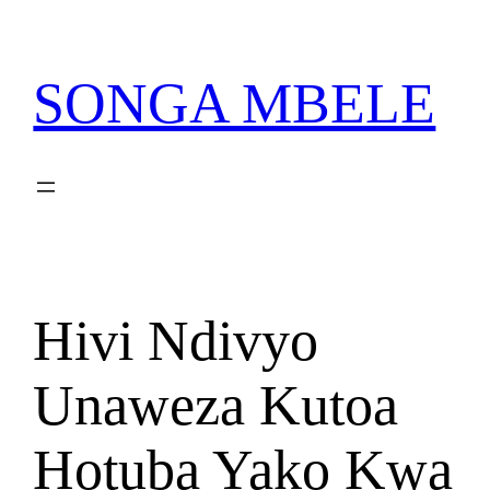
Skip
PATA VITABU
VIZURI KWA AJILI
NIONESHE HIVYO VITABU
to
YAKO
content
SONGA MBELE
Hivi Ndivyo
Unaweza Kutoa
Hotuba Yako Kwa