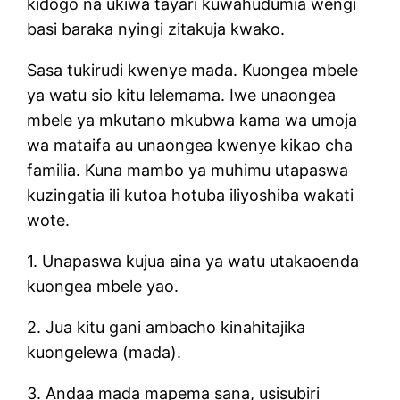
kidogo na ukiwa tayari kuwahudumia wengi
basi baraka nyingi zitakuja kwako.
Sasa tukirudi kwenye mada. Kuongea mbele
ya watu sio kitu lelemama. Iwe unaongea
mbele ya mkutano mkubwa kama wa umoja
wa mataifa au unaongea kwenye kikao cha
familia. Kuna mambo ya muhimu utapaswa
kuzingatia ili kutoa hotuba iliyoshiba wakati
wote.
1. Unapaswa kujua aina ya watu utakaoenda
kuongea mbele yao.
2. Jua kitu gani ambacho kinahitajika
kuongelewa (mada).
3. Andaa mada mapema sana, usisubiri