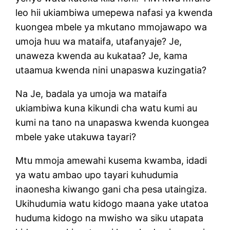
leo hii ukiambiwa umepewa nafasi ya kwenda
kuongea mbele ya mkutano mmojawapo wa
umoja huu wa mataifa, utafanyaje? Je,
unaweza kwenda au kukataa? Je, kama
utaamua kwenda nini unapaswa kuzingatia?
Na Je, badala ya umoja wa mataifa
ukiambiwa kuna kikundi cha watu kumi au
kumi na tano na unapaswa kwenda kuongea
mbele yake utakuwa tayari?
Mtu mmoja amewahi kusema kwamba, idadi
ya watu ambao upo tayari kuhudumia
inaonesha kiwango gani cha pesa utaingiza.
Ukihudumia watu kidogo maana yake utatoa
huduma kidogo na mwisho wa siku utapata