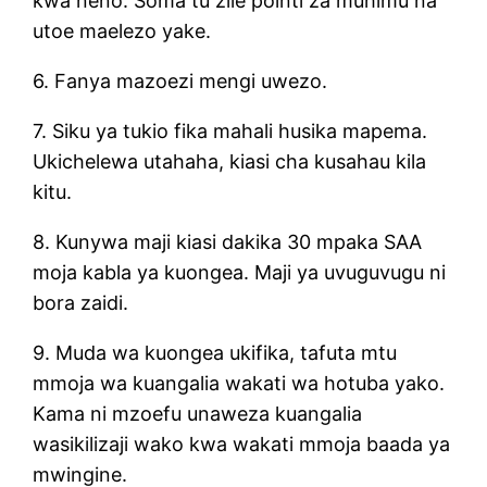
kwa neno. Soma tu zile pointi za muhimu na
utoe maelezo yake.
6. Fanya mazoezi mengi uwezo.
7. Siku ya tukio fika mahali husika mapema.
Ukichelewa utahaha, kiasi cha kusahau kila
kitu.
8. Kunywa maji kiasi dakika 30 mpaka SAA
moja kabla ya kuongea. Maji ya uvuguvugu ni
bora zaidi.
9. Muda wa kuongea ukifika, tafuta mtu
mmoja wa kuangalia wakati wa hotuba yako.
Kama ni mzoefu unaweza kuangalia
wasikilizaji wako kwa wakati mmoja baada ya
mwingine.