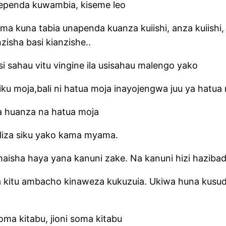
gependa kuwambia, kiseme leo
kuna tabia unapenda kuanza kuiishi, anza kuiishi,
isha basi kianzishe..
 sahau vitu vingine ila usisahau malengo yako
ku moja,bali ni hatua moja inayojengwa juu ya hatua
a huanza na hatua moja
liza siku yako kama myama.
sha haya yana kanuni zake. Na kanuni hizi hazibadil
kitu ambacho kinaweza kukuzuia. Ukiwa huna kusudi lo
ma kitabu, jioni soma kitabu