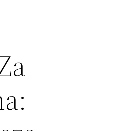
 Za
a: