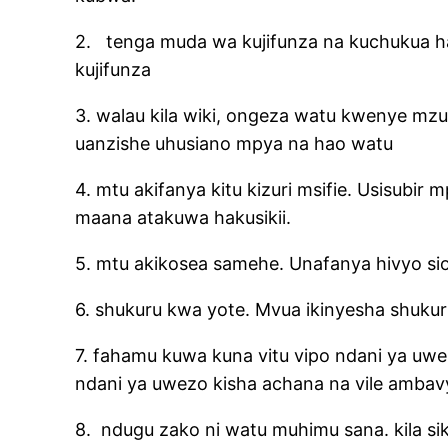
2.
tenga muda wa kujifunza na kuchukua
kujifunza
3. walau kila wiki, ongeza watu kwenye 
uanzishe uhusiano mpya na hao watu
4. mtu akifanya kitu kizuri msifie. Usisubi
maana atakuwa hakusikii.
5. mtu akikosea samehe. Unafanya hivyo s
6. shukuru kwa yote. Mvua ikinyesha shukuru
7. fahamu kuwa kuna vitu vipo ndani ya uw
ndani ya uwezo kisha achana na vile ambav
8.
ndugu zako ni watu muhimu sana. kila si