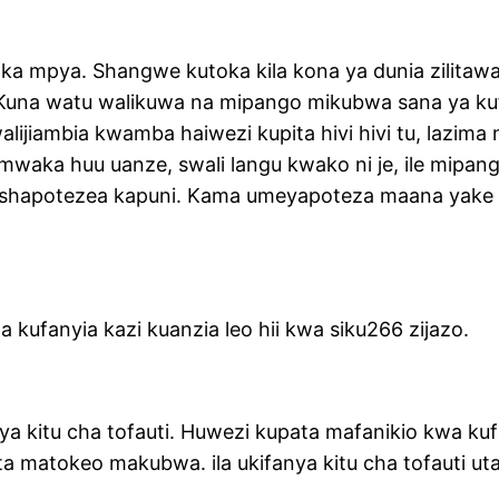
ka mpya. Shangwe kutoka kila kona ya dunia zilitawal
. Kuna watu walikuwa na mipango mikubwa sana ya 
ijiambia kwamba haiwezi kupita hivi hivi tu, lazima n
ngu mwaka huu uanze, swali langu kwako ni je, ile mi
shapotezea kapuni. Kama umeyapoteza maana yake ta
kufanyia kazi kuanzia leo hii kwa siku266 zijazo.
fanya kitu cha tofauti. Huwezi kupata mafanikio kwa 
ta matokeo makubwa. ila ukifanya kitu cha tofauti ut