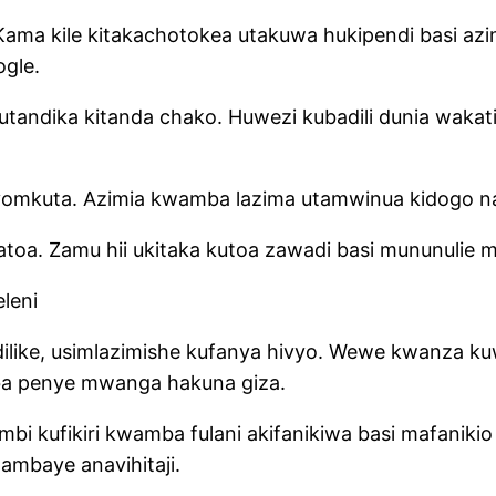
. Kama kile kitakachotokea utakuwa hukipendi basi azim
ogle.
kutandika kitanda chako. Huwezi kubadili dunia wakat
vyomkuta. Azimia kwamba lazima utamwinua kidogo 
toa. Zamu hii ukitaka kutoa zawadi basi mununulie m
leni
like, usimlazimishe kufanya hivyo. Wewe kwanza ku
a penye mwanga hakuna giza.
mbi kufikiri kwamba fulani akifanikiwa basi mafaniki
ambaye anavihitaji.