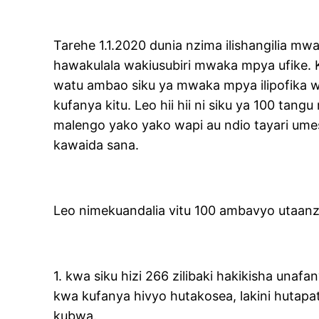
Tarehe 1.1.2020 dunia nzima ilishangilia mwa
hawakulala wakiusubiri mwaka mpya ufike
watu ambao siku ya mwaka mpya ilipofika wal
kufanya kitu. Leo hii hii ni siku ya 100 ta
malengo yako yako wapi au ndio tayari ume
kawaida sana.
Leo nimekuandalia vitu 100 ambavyo utaanza 
1. kwa siku hizi 266 zilibaki hakikisha una
kwa kufanya hivyo hutakosea, lakini hutapa
kubwa.