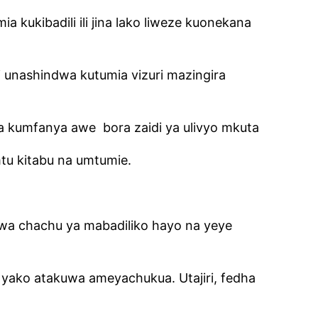
ia kukibadili ili jina lako liweze kuonekana
i unashindwa kutumia vizuri mazingira
na kumfanya awe
bora zaidi ya ulivyo mkuta
tu kitabu na umtumie.
wa chachu ya mabadiliko hayo na yeye
o yako atakuwa ameyachukua. Utajiri, fedha