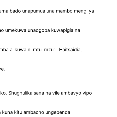
 kama bado unapumua una mambo mengi ya
bao umekuwa unaogopa kuwapigia na
amba alikuwa ni mtu
mzuri. Haitsaidia,
we.
ko. Shughulika sana na vile ambavyo vipo
ama kuna kitu ambacho ungependa