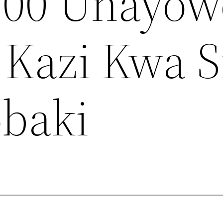
00 Unayow
 Kazi Kwa S
obaki