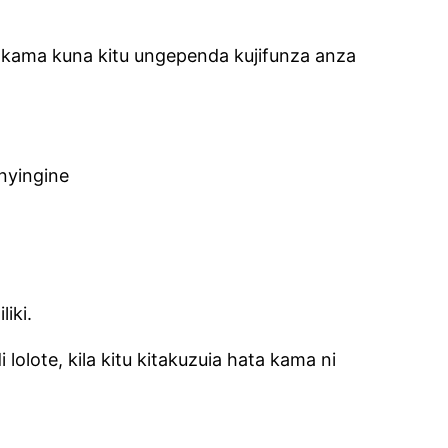
 kama kuna kitu ungependa kujifunza anza
 nyingine
iki.
lote, kila kitu kitakuzuia hata kama ni