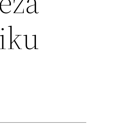
eza
iku