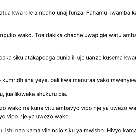
 hatua kwa kile ambaho unajifunza. Fahamu kwamba
mzunguko wako. Toa dakika chache uwapigie watu am
r mpaka siku atakapoaga dunia ili uje uanze kusema kw
io kumridhisha yeye, bali kwa manufaa yako mwenye
, jua likiwaka shukuru pia.
ezo wako na kuna vitu ambavyo vipo nje ya uwezo wa
yo vipo nje ya uwezo wako.
ku ishi nao kama vile ndio siku ya mwisho. Hivyo k