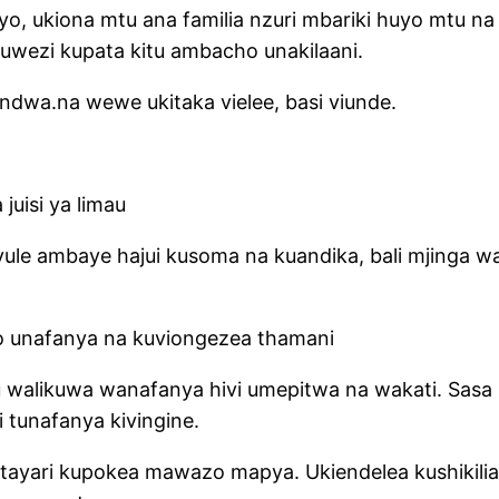
uyo, ukiona mtu ana familia nzuri mbariki huyo mtu n
Huwezi kupata kitu ambacho unakilaani.
ndwa.na wewe ukitaka vielee, basi viunde.
juisi ya limau
ule ambaye hajui kusoma na kuandika, bali mjinga wa
o unafanya na kuviongezea thamani
 walikuwa wanafanya hivi umepitwa na wakati. Sasa 
 tunafanya kivingine.
yari kupokea mawazo mapya. Ukiendelea kushikilia 