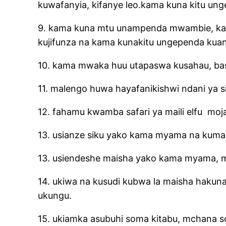
kuwafanyia, kifanye leo.kama kuna kitu un
9. kama kuna mtu unampenda mwambie, kama 
kujifunza na kama kunakitu ungependa kuanz
10. kama mwaka huu utapaswa kusahau, basi
11. malengo huwa hayafanikishwi ndani ya si
12. fahamu kwamba safari ya maili elfu
moj
13. usianze siku yako kama myama na kuma
13. usiendeshe maisha yako kama myama, mai
14. ukiwa na kusudi kubwa la maisha hakuna 
ukungu.
15. ukiamka asubuhi soma kitabu, mchana so