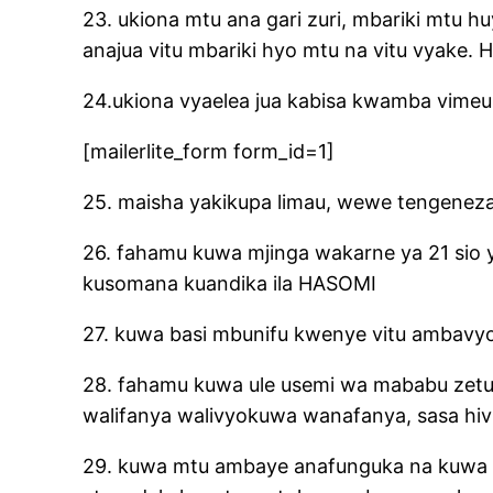
23. ukiona mtu ana gari zuri, mbariki mtu h
anajua vitu mbariki hyo mtu na vitu vyake. 
24.ukiona vyaelea jua kabisa kwamba vimeu
[mailerlite_form form_id=1]
25. maisha yakikupa limau, wewe tengeneza 
26. fahamu kuwa mjinga wakarne ya 21 sio y
kusomana kuandika ila HASOMI
27. kuwa basi mbunifu kwenye vitu ambavy
28. fahamu kuwa ule usemi wa mababu zetu
walifanya walivyokuwa wanafanya, sasa hivi
29. kuwa mtu ambaye anafunguka na kuwa ta