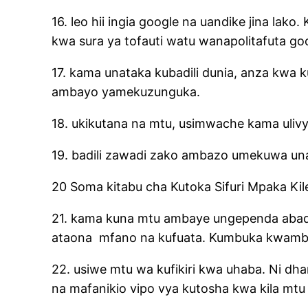
16. leo hii ingia google na uandike jina lako
kwa sura ya tofauti watu wanapolitafuta go
17. kama unataka kubadili dunia, anza kwa 
ambayo yamekuzunguka.
18. ukikutana na mtu, usimwache kama uli
19. badili zawadi zako ambazo umekuwa una
20 Soma kitabu cha Kutoka Sifuri Mpaka Kile
21. kama kuna mtu ambaye ungependa abadi
ataona
mfano na kufuata. Kumbuka kwamb
22. usiwe mtu wa kufikiri kwa uhaba. Ni dha
na mafanikio vipo vya kutosha kwa kila mtu 