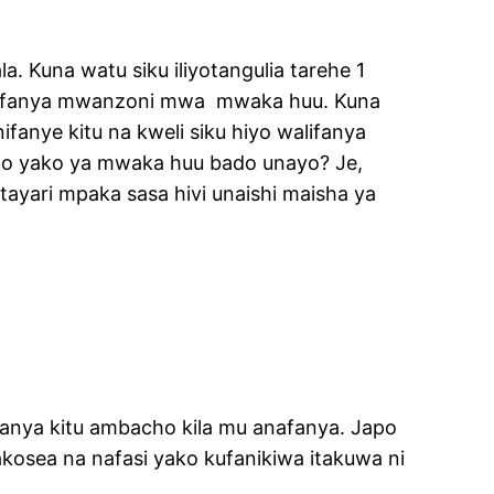
a. Kuna watu siku iliyotangulia tarehe 1
kufanya mwanzoni mwa
mwaka huu. Kuna
ifanye kitu na kweli siku hiyo walifanya
pango yako ya mwaka huu bado unayo? Je,
yari mpaka sasa hivi unaishi maisha ya
kufanya kitu ambacho kila mu anafanya. Japo
akosea na nafasi yako kufanikiwa itakuwa ni