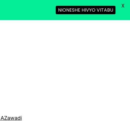
X
NIONESHE HIVYO VITABU
NA
Zawadi