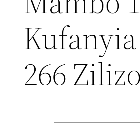
Mambo 1
Kufanyia
266 Ziliz