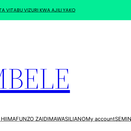
TA VITABU VIZURI KWA AJILI YAKO
MBELE
HII
MAFUNZO ZAIDI
MAWASILIANO
My account
SEMI