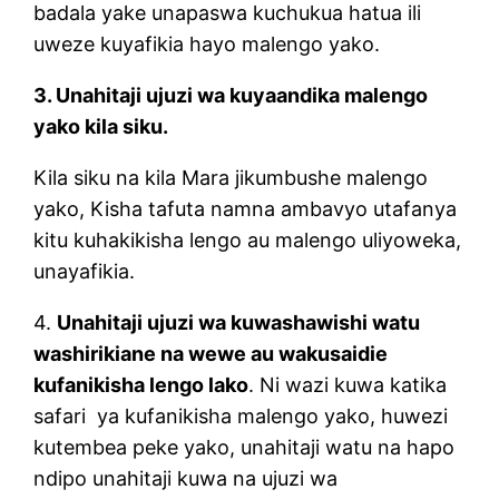
badala yake unapaswa kuchukua hatua ili
uweze kuyafikia hayo malengo yako.
3. Unahitaji ujuzi wa kuyaandika malengo
yako kila siku.
Kila siku na kila Mara jikumbushe malengo
yako, Kisha tafuta namna ambavyo utafanya
kitu kuhakikisha lengo au malengo uliyoweka,
unayafikia.
4.
Unahitaji ujuzi wa kuwashawishi watu
washirikiane na wewe au wakusaidie
kufanikisha lengo lako
. Ni wazi kuwa katika
safari ya kufanikisha malengo yako, huwezi
kutembea peke yako, unahitaji watu na hapo
ndipo unahitaji kuwa na ujuzi wa