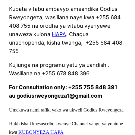
Kupata vitabu ambavyo ameandika Godius
Rweyongeza, wasiliana naye kwa +255 684
408 755 na orodha ya vitabu vyenyewe
unaweza kuiona
HAPA
. Chagua
unachopenda, kisha twanga, +255 684 408
755
Kujiunga na programu yetu ya uandishi.
Wasiliana na +255 678 848 396
For Consultation only: +255 755 848 391
au godiusrweyongeza1@gmail.com
Umekuwa nami rafiki yako wa ukweli Godius Rweyongeza
Hakikisha Umesuscribe kwenye Channel yangu ya youtube
kwa
KUBONYEZA HAPA