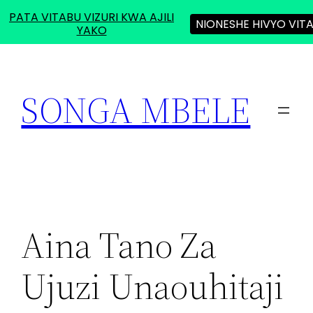
PATA VITABU VIZURI KWA AJILI
NIONESHE HIVYO VIT
YAKO
Skip
to
SONGA MBELE
content
Aina Tano Za
Ujuzi Unaouhitaji