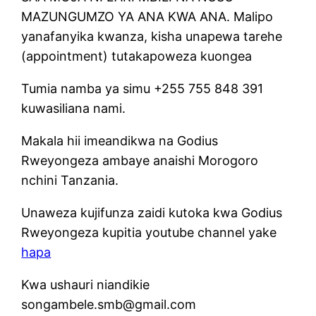
MAZUNGUMZO YA ANA KWA ANA. Malipo
yanafanyika kwanza, kisha unapewa tarehe
(appointment) tutakapoweza kuongea
Tumia namba ya simu +255 755 848 391
kuwasiliana nami.
Makala hii imeandikwa na Godius
Rweyongeza ambaye anaishi Morogoro
nchini Tanzania.
Unaweza kujifunza zaidi kutoka kwa Godius
Rweyongeza kupitia youtube channel yake
hapa
Kwa ushauri niandikie
songambele.smb@gmail.com