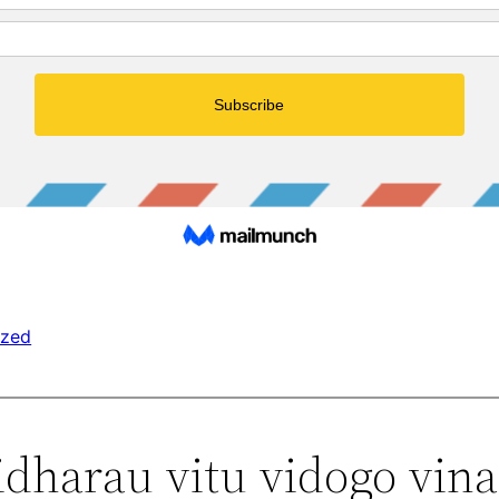
ized
idharau vitu vidogo vin