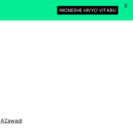
X
NIONESHE HIVYO VITABU
NA
Zawadi