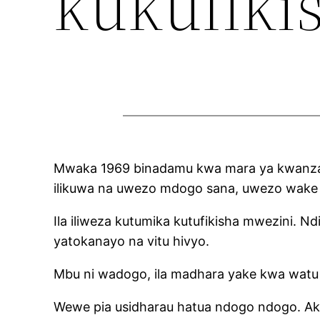
kukufiki
Mwaka 1969 binadamu kwa mara ya kwanza a
ilikuwa na uwezo mdogo sana, uwezo wake u
Ila iliweza kutumika kutufikisha mwezini.
yatokanayo na vitu hivyo.
Mbu ni wadogo, ila madhara yake kwa watu
Wewe pia usidharau hatua ndogo ndogo. Akib