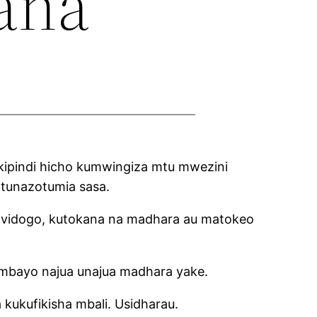
ana
ipindi hicho kumwingiza mtu mwezini
 tunazotumia sasa.
tu vidogo, kutokana na madhara au matokeo
mbayo najua unajua madhara yake.
kukufikisha mbali. Usidharau.