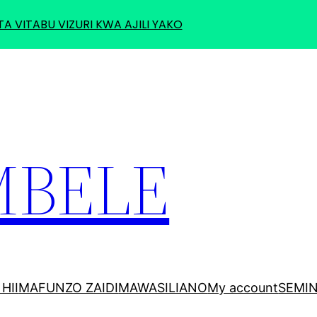
TA VITABU VIZURI KWA AJILI YAKO
MBELE
HII
MAFUNZO ZAIDI
MAWASILIANO
My account
SEMI