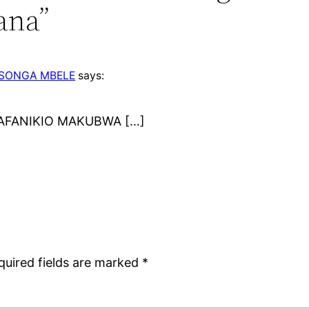
ana”
– SONGA MBELE
says:
AFANIKIO MAKUBWA […]
quired fields are marked
*