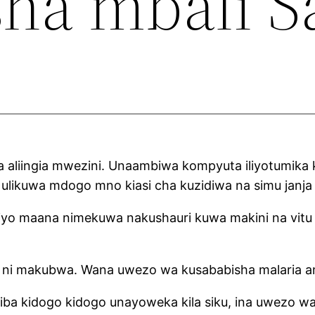
sha mbali S
liingia mwezini. Unaambiwa kompyuta iliyotumika k
likuwa mdogo mno kiasi cha kuzidiwa na simu janja
 Ndiyo maana nimekuwa nakushauri kuwa makini na vi
 ni makubwa. Wana uwezo wa kusababisha malaria a
a kidogo kidogo unayoweka kila siku, ina uwezo wa 