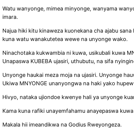
Watu wanyonge, mimea minyonge, wanyama wanyong
imara.
Najua hiki kitu kinaweza kuonekana cha ajabu s
kuna watu wanakutetea wewe na unyonge wako.
Ninachotaka kukwambia ni kuwa, usikubali kuwa M
Unapaswa KUBEBA ujasiri, uthubutu, na sifa nyingine
Unyonge haukai meza moja na ujasiri. Unyonge ha
Ukiwa MNYONGE unanyongwa na haki yako hupewi. 
Hivyo, nataka ujiondoe kwenye hali ya unyonge kuanz
Kama kuna rafiki unayemfahamu anayepaswa kuwa i
Makala hii imeandikwa na Godius Rweyongeza.