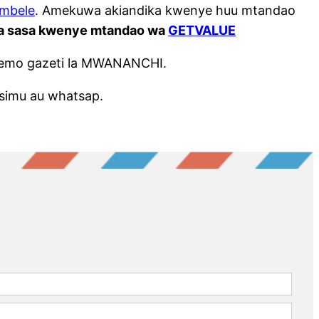
mbele
. Amekuwa akiandika kwenye huu mtandao
da sasa kwenye mtandao wa
GETVALUE
wemo gazeti la MWANANCHI.
simu au whatsap.