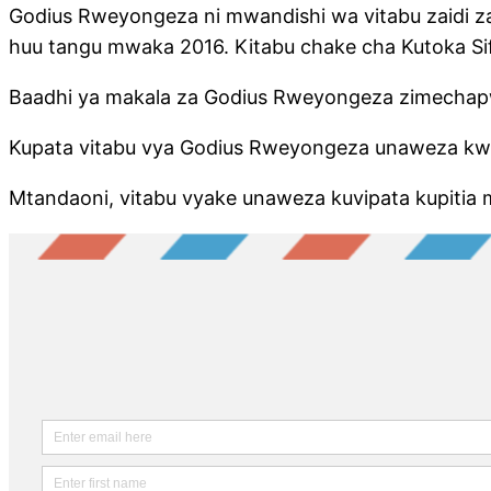
Godius Rweyongeza ni mwandishi wa vitabu zaidi z
huu tangu mwaka 2016. Kitabu chake cha Kutoka Si
Baadhi ya makala za Godius Rweyongeza zimechap
Kupata vitabu vya Godius Rweyongeza unaweza kw
Mtandaoni, vitabu vyake unaweza kuvipata kupiti