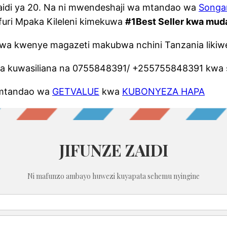
aidi ya 20. Na ni mwendeshaji wa mtandao wa
Songa
furi Mpaka Kileleni kimekuwa
#1Best Seller kwa mu
wa kwenye magazeti makubwa nchini Tanzania liki
a kuwasiliana na 0755848391/ +255755848391 kwa 
a mtandao wa
GETVALUE
kwa
KUBONYEZA HAPA