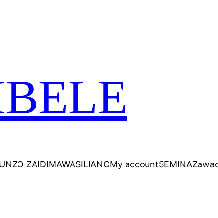
 VITABU VIZURI KWA AJILI YAKO
MBELE
UNZO ZAIDI
MAWASILIANO
My account
SEMINA
Zawad