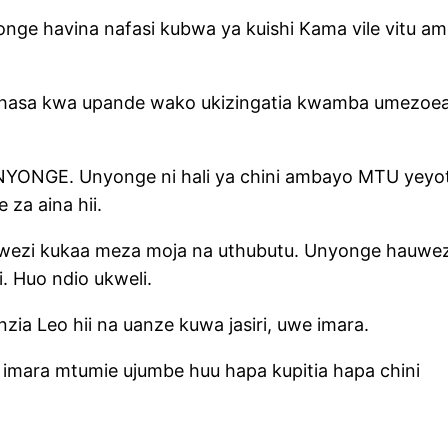
e havina nafasi kubwa ya kuishi Kama vile vitu a
ana hasa kwa upande wako ukizingatia kwamba ume
NYONGE. Unyonge ni hali ya chini ambayo MTU yeyot
 za aina hii.
uwezi kukaa meza moja na uthubutu. Unyonge hauwez
Huo ndio ukweli.
ia Leo hii na uanze kuwa jasiri, uwe imara.
mara mtumie ujumbe huu hapa kupitia hapa chini