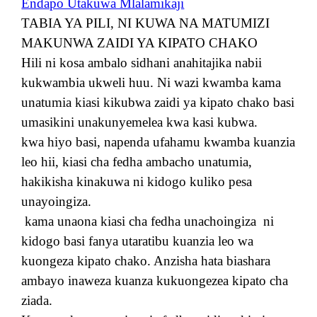
Endapo Utakuwa Mlalamikaji
TABIA YA PILI, NI KUWA NA MATUMIZI
MAKUNWA ZAIDI YA KIPATO CHAKO
Hili ni kosa ambalo sidhani anahitajika nabii
kukwambia ukweli huu. Ni wazi kwamba kama
unatumia kiasi kikubwa zaidi ya kipato chako basi
umasikini unakunyemelea kwa kasi kubwa.
kwa hiyo basi, napenda ufahamu kwamba kuanzia
leo hii, kiasi cha fedha ambacho unatumia,
hakikisha kinakuwa ni kidogo kuliko pesa
unayoingiza.
kama unaona kiasi cha fedha unachoingiza
ni
kidogo basi fanya utaratibu kuanzia leo wa
kuongeza kipato chako. Anzisha hata biashara
ambayo inaweza kuanza kukuongezea kipato cha
ziada.