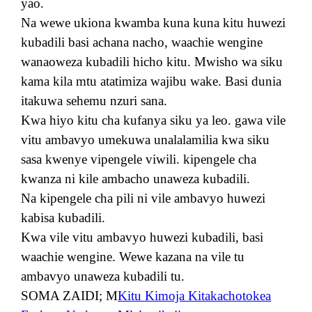
yao.
Na wewe ukiona kwamba kuna kuna kitu huwezi
kubadili basi achana nacho, waachie wengine
wanaoweza kubadili hicho kitu. Mwisho wa siku
kama kila mtu atatimiza wajibu wake. Basi dunia
itakuwa sehemu nzuri sana.
Kwa hiyo kitu cha kufanya siku ya leo. gawa vile
vitu ambavyo umekuwa unalalamilia kwa siku
sasa kwenye vipengele viwili. kipengele cha
kwanza ni kile ambacho unaweza kubadili.
Na kipengele cha pili ni vile ambavyo huwezi
kabisa kubadili.
Kwa vile vitu ambavyo huwezi kubadili, basi
waachie wengine. Wewe kazana na vile tu
ambavyo unaweza kubadili tu.
SOMA ZAIDI; M
Kitu Kimoja Kitakachotokea