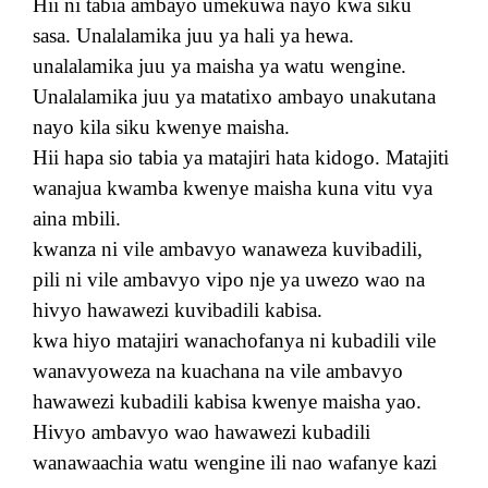
Hii ni tabia ambayo umekuwa nayo kwa siku
sasa. Unalalamika juu ya hali ya hewa.
unalalamika juu ya maisha ya watu wengine.
Unalalamika juu ya matatixo ambayo unakutana
nayo kila siku kwenye maisha.
Hii hapa sio tabia ya matajiri hata kidogo. Matajiti
wanajua kwamba kwenye maisha kuna vitu vya
aina mbili.
kwanza ni vile ambavyo wanaweza kuvibadili,
pili ni vile ambavyo vipo nje ya uwezo wao na
hivyo hawawezi kuvibadili kabisa.
kwa hiyo matajiri wanachofanya ni kubadili vile
wanavyoweza na kuachana na vile ambavyo
hawawezi kubadili kabisa kwenye maisha yao.
Hivyo ambavyo wao hawawezi kubadili
wanawaachia watu wengine ili nao wafanye kazi