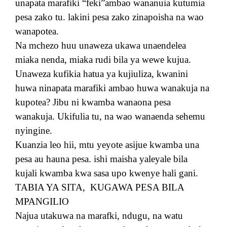
unapata marafiki “feki”ambao wananuia kutumia
pesa zako tu. lakini pesa zako zinapoisha na wao
wanapotea.
Na mchezo huu unaweza ukawa unaendelea
miaka nenda, miaka rudi bila ya wewe kujua.
Unaweza kufikia hatua ya kujiuliza, kwanini
huwa ninapata marafiki ambao huwa wanakuja na
kupotea? Jibu ni kwamba wanaona pesa
wanakuja. Ukifulia tu, na wao wanaenda sehemu
nyingine.
Kuanzia leo hii, mtu yeyote asijue kwamba una
pesa au hauna pesa. ishi maisha yaleyale bila
kujali kwamba kwa sasa upo kwenye hali gani.
TABIA YA SITA, KUGAWA PESA BILA
MPANGILIO
Najua utakuwa na marafki, ndugu, na watu