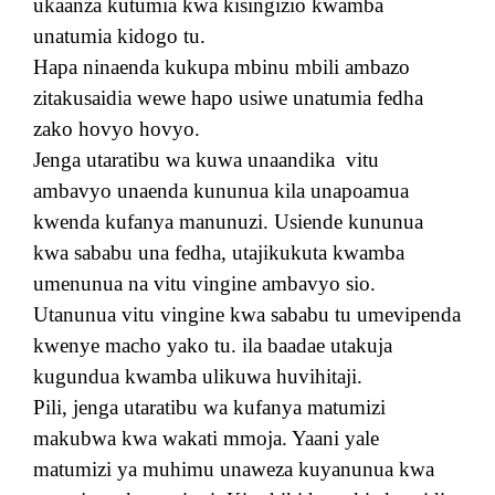
ukaanza kutumia kwa kisingizio kwamba
unatumia kidogo tu.
Hapa ninaenda kukupa mbinu mbili ambazo
zitakusaidia wewe hapo usiwe unatumia fedha
zako hovyo hovyo.
Jenga utaratibu wa kuwa unaandika
vitu
ambavyo unaenda kununua kila unapoamua
kwenda kufanya manunuzi. Usiende kununua
kwa sababu una fedha, utajikukuta kwamba
umenunua na vitu vingine ambavyo sio.
Utanunua vitu vingine kwa sababu tu umevipenda
kwenye macho yako tu. ila baadae utakuja
kugundua kwamba ulikuwa huvihitaji.
Pili, jenga utaratibu wa kufanya matumizi
makubwa kwa wakati mmoja. Yaani yale
matumizi ya muhimu unaweza kuyanunua kwa