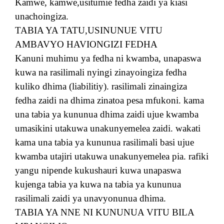
Kamwe, kamwe,usitumie fedha zaidi ya kiasi
unachoingiza.
TABIA YA TATU,USINUNUE VITU
AMBAVYO HAVIONGIZI FEDHA
Kanuni muhimu ya fedha ni kwamba, unapaswa
kuwa na rasilimali nyingi zinayoingiza fedha
kuliko dhima (liabilitiy). rasilimali zinaingiza
fedha zaidi na dhima zinatoa pesa mfukoni. kama
una tabia ya kununua dhima zaidi ujue kwamba
umasikini utakuwa unakunyemelea zaidi. wakati
kama una tabia ya kununua rasilimali basi ujue
kwamba utajiri utakuwa unakunyemelea pia. rafiki
yangu nipende kukushauri kuwa unapaswa
kujenga tabia ya kuwa na tabia ya kununua
rasilimali zaidi ya unavyonunua dhima.
TABIA YA NNE NI KUNUNUA VITU BILA