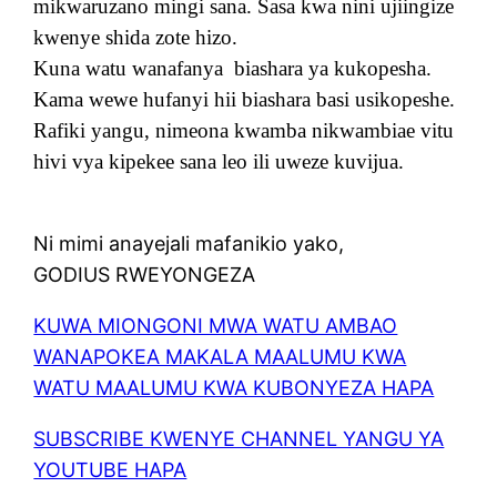
mikwaruzano mingi sana. Sasa kwa nini ujiingize
kwenye shida zote hizo.
Kuna watu wanafanya
biashara ya kukopesha.
Kama wewe hufanyi hii biashara basi usikopeshe.
Rafiki yangu, nimeona kwamba nikwambiae vitu
hivi vya kipekee sana leo ili uweze kuvijua.
Ni mimi anayejali mafanikio yako,
GODIUS RWEYONGEZA
KUWA MIONGONI MWA WATU AMBAO
WANAPOKEA MAKALA MAALUMU KWA
WATU MAALUMU KWA KUBONYEZA HAPA
SUBSCRIBE KWENYE CHANNEL YANGU YA
YOUTUBE HAPA