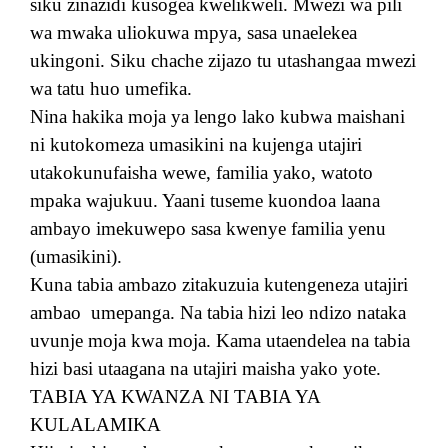
siku zinazidi kusogea kwelikweli. Mwezi wa pili
wa mwaka uliokuwa mpya, sasa unaelekea
ukingoni. Siku chache zijazo tu utashangaa mwezi
wa tatu huo umefika.
Nina hakika moja ya lengo lako kubwa maishani
ni kutokomeza umasikini na kujenga utajiri
utakokunufaisha wewe, familia yako, watoto
mpaka wajukuu. Yaani tuseme kuondoa laana
ambayo imekuwepo sasa kwenye familia yenu
(umasikini).
Kuna tabia ambazo zitakuzuia kutengeneza utajiri
ambao
umepanga. Na tabia hizi leo ndizo nataka
uvunje moja kwa moja. Kama utaendelea na tabia
hizi basi utaagana na utajiri maisha yako yote.
TABIA YA KWANZA NI TABIA YA
KULALAMIKA