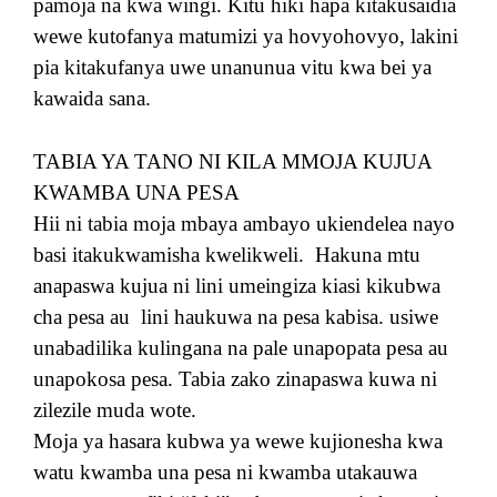
pamoja na kwa wingi. Kitu hiki hapa kitakusaidia
wewe kutofanya matumizi ya hovyohovyo, lakini
pia kitakufanya uwe unanunua vitu kwa bei ya
kawaida sana.
TABIA YA TANO NI KILA MMOJA KUJUA
KWAMBA UNA PESA
Hii ni tabia moja mbaya ambayo ukiendelea nayo
basi itakukwamisha kwelikweli.
Hakuna mtu
anapaswa kujua ni lini umeingiza kiasi kikubwa
cha pesa au
lini haukuwa na pesa kabisa. usiwe
unabadilika kulingana na pale unapopata pesa au
unapokosa pesa. Tabia zako zinapaswa kuwa ni
zilezile muda wote.
Moja ya hasara kubwa ya wewe kujionesha kwa
watu kwamba una pesa ni kwamba utakauwa