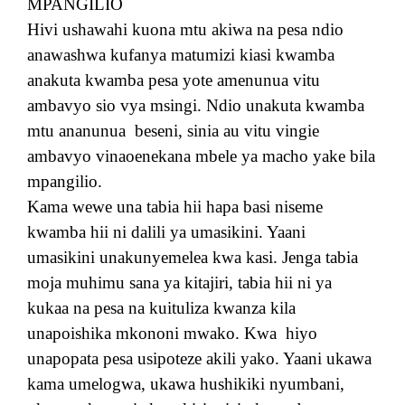
MPANGILIO
Hivi ushawahi kuona mtu akiwa na pesa ndio
anawashwa kufanya matumizi kiasi kwamba
anakuta kwamba pesa yote amenunua vitu
ambavyo sio vya msingi. Ndio unakuta kwamba
mtu ananunua
beseni, sinia au vitu vingie
ambavyo vinaoenekana mbele ya macho yake bila
mpangilio.
Kama wewe una tabia hii hapa basi niseme
kwamba hii ni dalili ya umasikini. Yaani
umasikini unakunyemelea kwa kasi. Jenga tabia
moja muhimu sana ya kitajiri, tabia hii ni ya
kukaa na pesa na kuituliza kwanza kila
unapoishika mkononi mwako. Kwa
hiyo
unapopata pesa usipoteze akili yako. Yaani ukawa
kama umelogwa, ukawa hushikiki nyumbani,