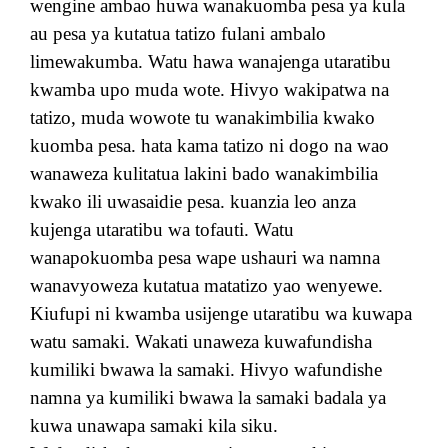
wengine ambao huwa wanakuomba pesa ya kula
au pesa ya kutatua tatizo fulani ambalo
limewakumba. Watu hawa wanajenga utaratibu
kwamba upo muda wote. Hivyo wakipatwa na
tatizo, muda wowote tu wanakimbilia kwako
kuomba pesa. hata kama tatizo ni dogo na wao
wanaweza kulitatua lakini bado wanakimbilia
kwako ili uwasaidie pesa. kuanzia leo anza
kujenga utaratibu wa tofauti. Watu
wanapokuomba pesa wape ushauri wa namna
wanavyoweza kutatua matatizo yao wenyewe.
Kiufupi ni kwamba usijenge utaratibu wa kuwapa
watu samaki. Wakati unaweza kuwafundisha
kumiliki bwawa la samaki. Hivyo wafundishe
namna ya kumiliki bwawa la samaki badala ya
kuwa unawapa samaki kila siku.