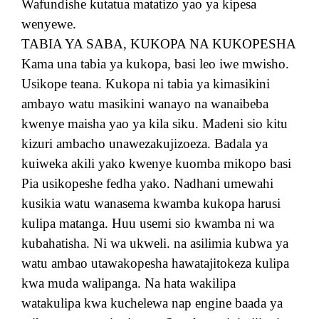
Wafundishe kutatua matatizo yao ya kipesa
wenyewe.
TABIA YA SABA, KUKOPA NA KUKOPESHA
Kama una tabia ya kukopa, basi leo iwe mwisho.
Usikope teana. Kukopa ni tabia ya kimasikini
ambayo watu masikini wanayo na wanaibeba
kwenye maisha yao ya kila siku. Madeni sio kitu
kizuri ambacho unawezakujizoeza. Badala ya
kuiweka akili yako kwenye kuomba mikopo basi
Pia usikopeshe fedha yako. Nadhani umewahi
kusikia watu wanasema kwamba kukopa harusi
kulipa matanga. Huu usemi sio kwamba ni wa
kubahatisha. Ni wa ukweli. na asilimia kubwa ya
watu ambao utawakopesha hawatajitokeza kulipa
kwa muda walipanga. Na hata wakilipa
watakulipa kwa kuchelewa nap engine baada ya