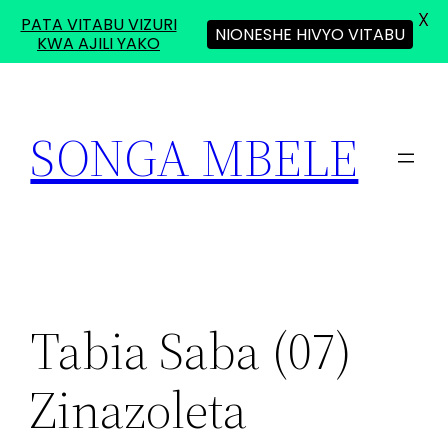
X
PATA VITABU VIZURI
NIONESHE HIVYO VITABU
KWA AJILI YAKO
Skip
to
SONGA MBELE
content
Tabia Saba (07)
Zinazoleta