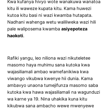
Kwa kufanya hivyo wote wanakuwa wanatoa
kitu ili waweze kupata kitu. Kama huwezi
kutoa kitu basi ni wazi kwamba hutapata.
Nadhani wahenga wetu waliliweka wazi hili
pale waliposema kwamba
asiyepoteza
haokoti
.
Rafiki yangu, leo niliona wazi nikuteletee
masomo haya muhimu sana kutoka kwa
wajasiliamali ambao wamefanikiwa kwa
viwango vikubwa kwenye hii dunia. Kama
ambavyo unaona tumejifunza masomo saba
kutoka kwa hawa wajasiliamali na wagunduzi
wa karne ya 19. Nina uhakika kuna kitu
kikubwa sana ambacho wewe mwenyewe