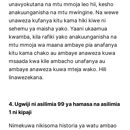
unavyokutana na mtu mmoja leo hii, kesho
anakuunganisha na mtu mwingine. Na wewe
unaweza kufanya kitu kama hiki kiwe ni
sehemu ya maisha yako. Yaani ukaamua
kwamba, kila rafiki yako anakuunganisha na
mtu mmoja wa maana ambaye pia anafanya
kitu kama chako au ambaye anaweza kuwa
msaada kwa kile ambacho unafanya au
ambaye anaweza kuwa mteja wako. Hili
linawezekana.
4. Ugwiji ni asilimia 99 ya hamasa na asilimia
1 ni kipaji
Nimekuwa nikisoma historia ya watu ambao