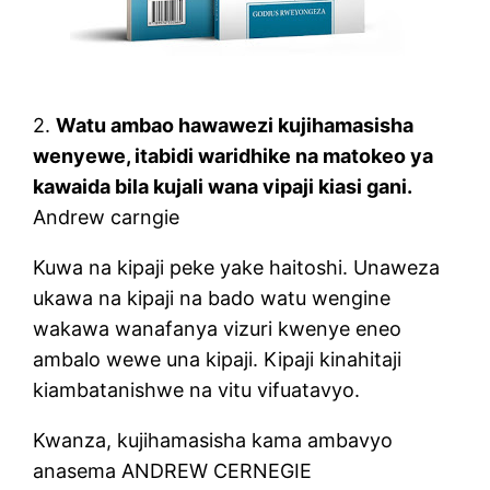
2.
Watu ambao hawawezi kujihamasisha
wenyewe, itabidi waridhike na matokeo ya
kawaida bila kujali wana vipaji kiasi gani.
Andrew carngie
Kuwa na kipaji peke yake haitoshi. Unaweza
ukawa na kipaji na bado watu wengine
wakawa wanafanya vizuri kwenye eneo
ambalo wewe una kipaji. Kipaji kinahitaji
kiambatanishwe na vitu vifuatavyo.
Kwanza, kujihamasisha kama ambavyo
anasema ANDREW CERNEGIE