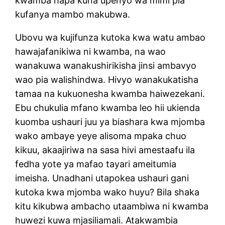
kwamba hapa kuna upenyo wa mimi pia
kufanya mambo makubwa.
Ubovu wa kujifunza kutoka kwa watu ambao
hawajafanikiwa ni kwamba, na wao
wanakuwa wanakushirikisha jinsi ambavyo
wao pia walishindwa. Hivyo wanakukatisha
tamaa na kukuonesha kwamba haiwezekani.
Ebu chukulia mfano kwamba leo hii ukienda
kuomba ushauri juu ya biashara kwa mjomba
wako ambaye yeye alisoma mpaka chuo
kikuu, akaajiriwa na sasa hivi amestaafu ila
fedha yote ya mafao tayari ameitumia
imeisha. Unadhani utapokea ushauri gani
kutoka kwa mjomba wako huyu? Bila shaka
kitu kikubwa ambacho utaambiwa ni kwamba
huwezi kuwa mjasiliamali. Atakwambia