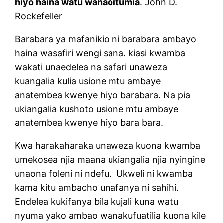
hiyo haina watu wanaoitumia
. John D.
Rockefeller
Barabara ya mafanikio ni barabara ambayo
haina wasafiri wengi sana. kiasi kwamba
wakati unaedelea na safari unaweza
kuangalia kulia usione mtu ambaye
anatembea kwenye hiyo barabara. Na pia
ukiangalia kushoto usione mtu ambaye
anatembea kwenye hiyo bara bara.
Kwa harakaharaka unaweza kuona kwamba
umekosea njia maana ukiangalia njia nyingine
unaona foleni ni ndefu.
Ukweli ni kwamba
kama kitu ambacho unafanya ni sahihi.
Endelea kukifanya bila kujali kuna watu
nyuma yako ambao wanakufuatilia kuona kile