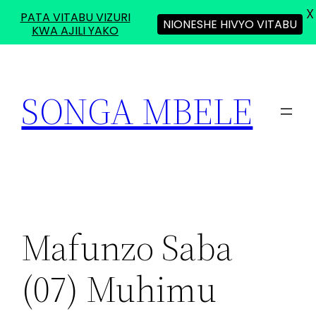
X
PATA VITABU VIZURI
NIONESHE HIVYO VITABU
KWA AJILI YAKO
Skip
to
SONGA MBELE
content
Mafunzo Saba
(07) Muhimu