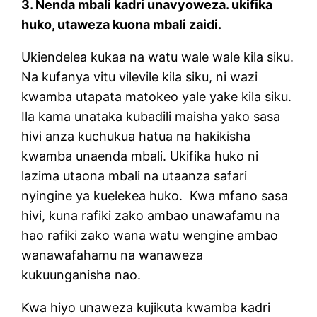
3. Nenda mbali kadri unavyoweza. ukifika
huko, utaweza kuona mbali zaidi.
Ukiendelea kukaa na watu wale wale kila siku.
Na kufanya vitu vilevile kila siku, ni wazi
kwamba utapata matokeo yale yake kila siku.
Ila kama unataka kubadili maisha yako sasa
hivi anza kuchukua hatua na hakikisha
kwamba unaenda mbali. Ukifika huko ni
lazima utaona mbali na utaanza safari
nyingine ya kuelekea huko.
Kwa mfano sasa
hivi, kuna rafiki zako ambao unawafamu na
hao rafiki zako wana watu wengine ambao
wanawafahamu na wanaweza
kukuunganisha nao.
Kwa hiyo unaweza kujikuta kwamba kadri