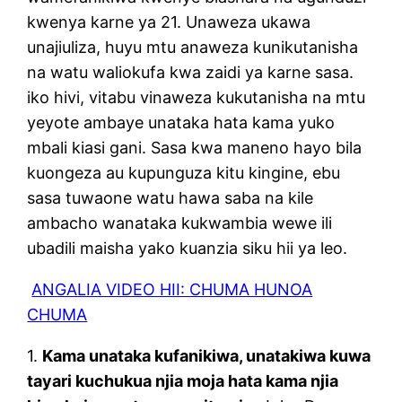
kwenya karne ya 21. Unaweza ukawa
unajiuliza, huyu mtu anaweza kunikutanisha
na watu waliokufa kwa zaidi ya karne sasa.
iko hivi, vitabu vinaweza kukutanisha na mtu
yeyote ambaye unataka hata kama yuko
mbali kiasi gani. Sasa kwa maneno hayo bila
kuongeza au kupunguza kitu kingine, ebu
sasa tuwaone watu hawa saba na kile
ambacho wanataka kukwambia wewe ili
ubadili maisha yako kuanzia siku hii ya leo.
ANGALIA VIDEO HII: CHUMA HUNOA
CHUMA
1.
Kama unataka kufanikiwa, unatakiwa kuwa
tayari kuchukua njia moja hata kama njia