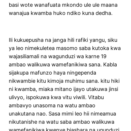
basi wote wanafuata mkondo ule ule maana
wanajua kwamba huko ndiko kuna dedha.
Ili kukuepusha na janga hili rafiki yangu, siku
ya leo nimekuletea masomo saba kutoka kwa
wajasiliamali na wagunduzi wa karne 19
ambao walikuwa wamefanikiwa sana. Kabla
sijakupa mafunzo haya ningependa
nikwambie kitu kimoja muhimu sana. kitu hiki
ni kwamba, miaka mitano ijayo utakuwa jinsi
ulivyo, ispokuwa kwa vitu viwili. Vitabu
ambavyo unasoma na watu ambao
unakutana nao. Sasa mimi leo hii nimeamua
nikutanishe na watu saba ambao walikuwa
wamefanikiwa kwenye biashara na ugunduzi