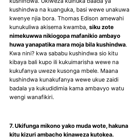
kushindwa. Ukiweza kuinuka baada ya
kushindwa na kuanguka, basi wewe unakuwa
kwenye njia bora. Thomas Edison amewahi
kunukuliwa akisema kwamba,
siku zote
nimekuwwa nikiogopa mafanikio ambayo
huwa yanapatika mara moja bila kushindwa
.
Kwa nini? kwa sababu kushindwa sio kitu
kibaya bali kupo ili kukuimarisha wewe na
kukufanya uweze kusonga mbele. Maana
kushindwa kunakufanya wewe ukue zaidi
badala ya kukudidimia kama ambavyo watu
wengi wanafikiri.
7. Ukifunga mikono yako muda wote, hakuna
kitu kizuri ambacho kinaweza kutokea.