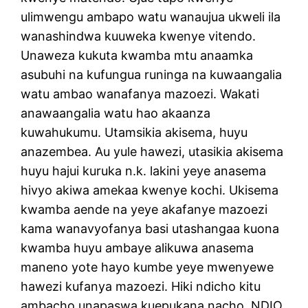
ulimwengu ambapo watu wanaujua ukweli ila
wanashindwa kuuweka kwenye vitendo.
Unaweza kukuta kwamba mtu anaamka
asubuhi na kufungua runinga na kuwaangalia
watu ambao wanafanya mazoezi. Wakati
anawaangalia watu hao akaanza
kuwahukumu. Utamsikia akisema, huyu
anazembea. Au yule hawezi, utasikia akisema
huyu hajui kuruka n.k. lakini yeye anasema
hivyo akiwa amekaa kwenye kochi. Ukisema
kwamba aende na yeye akafanye mazoezi
kama wanavyofanya basi utashangaa kuona
kwamba huyu ambaye alikuwa anasema
maneno yote hayo kumbe yeye mwenyewe
hawezi kufanya mazoezi. Hiki ndicho kitu
ambacho unapaswa kuepukana nacho. NDIO