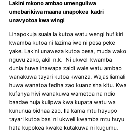
Lakini mkono ambao umenguliwa
umebarikiwa maana unapokea
kadri
unavyotoa kwa wingi
Linapokuja suala la kutoa watu wengi hufikiri
kwamba kutoa ni lazima iwe ni pesa peke
yake. Lakini unaweza kutoa pesa, muda wako
nguvu zako, akili n.k.
Ni ukweli kwamba
dunia huwa inawapa zaidi wale watu ambao
wanakuwa tayari kutoa kwanza. Wajasiliamali
huwa wanatoa fedha zao kuanzisha kitu. Kwa
kufanya hivi wanakuwa wametoa na ndio
baadae huja kulipwa kwa kupata watu wa
kununua bidhaa zao. Ila kama mtu hayupo
tayari kutoa basi ni ukweli kwamba mtu huyu
hata kupokea kwake kutakuwa ni kugumu.