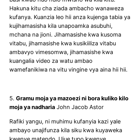
Hakuna kitu cha ziada ambacho wanaweza
kufanya. Kuanzia leo hii anza kujenga tabia ya
kujihamasisha kila unapoamka asubuhi,
mchana na jioni. Jihamasishe kwa kusoma
vitabu, jihamasishe kwa kusikiiliza vitabu
ambavyo vimesomwa, jihamasishe kwa
kuangalia video za watu ambao
wamefanikiwa na vitu vingine vya aina hii hii.
5.
Gramu moja ya mazoezi ni bora kuliko kilo
moja ya nadharia
John Jacob Astor
Rafiki yangu, ni muhimu kufanyia kazi yale
ambayo unajifunza kila siku kwa kuyaweka
kwenye matendo. Ujue tupo kwenye