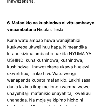
Inawezekana.
6. Mafanikio na kushindwa ni vitu ambavyo
vinaambatana
Nicolas Tesla
Kuna watu ambao huwa wanajitahidi
kuukwepa ukweli huu hapa. Nimeandika
kitabu kizima ambacho nakiita NYUMA YA
USHINDI kuna kushindwa, kushindwa,
kushindwa.
Inawezekana ukawa huelewi
ukweli huu, ila iko hivi. Watu wengi
wanapenda kupata mafanikio. Lakini sasa
dunia lazima ikupime ione kwamba wewe
unayehitaji
mafanikio unayahitaji kweli au
unahadaa. Na moja ya kipimo hicho ni