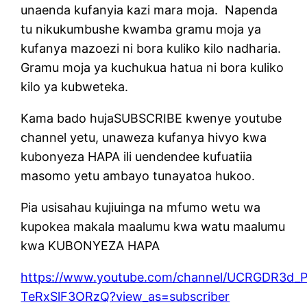
unaenda kufanyia kazi mara moja.
Napenda
tu nikukumbushe kwamba gramu moja ya
kufanya mazoezi ni bora kuliko kilo nadharia.
Gramu moja ya kuchukua hatua ni bora kuliko
kilo ya kubweteka.
Kama bado hujaSUBSCRIBE kwenye youtube
channel yetu, unaweza kufanya hivyo kwa
kubonyeza HAPA ili uendendee kufuatiia
masomo yetu ambayo tunayatoa hukoo.
Pia usisahau kujiuinga na mfumo wetu wa
kupokea makala maalumu kwa watu maalumu
kwa KUBONYEZA HAPA
https://www.youtube.com/channel/UCRGDR3d_P
TeRxSlF3ORzQ?view_as=subscriber