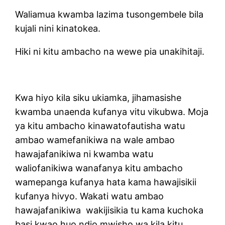
Waliamua kwamba lazima tusongembele bila
kujali nini kinatokea.
Hiki ni kitu ambacho na wewe pia unakihitaji.
Kwa hiyo kila siku ukiamka, jihamasishe
kwamba unaenda kufanya vitu vikubwa. Moja
ya kitu ambacho kinawatofautisha watu
ambao wamefanikiwa na wale ambao
hawajafanikiwa ni kwamba watu
waliofanikiwa wanafanya kitu ambacho
wamepanga kufanya hata kama hawajisikii
kufanya hivyo. Wakati watu ambao
hawajafanikiwa
wakijisikia tu kama kuchoka
basi kwao huo ndio mwisho wa kila kitu.