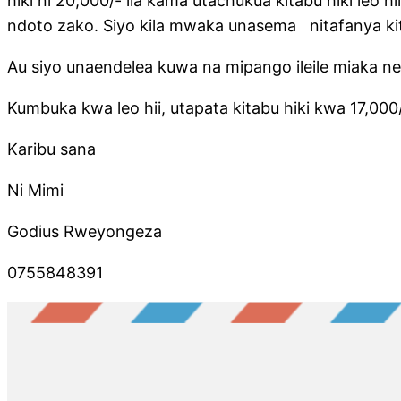
hiki ni 20,000/- ila kama utachukua kitabu hiki leo 
ndoto zako. Siyo kila mwaka unasema nitafanya kit
Au siyo unaendelea kuwa na mipango ileile miaka nend
Kumbuka kwa leo hii, utapata kitabu hiki kwa 17,000
Karibu sana
Ni Mimi
Godius Rweyongeza
0755848391