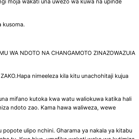
 rangi moja wakati una uwezo wa kuwa na upinde
wa kusoma.
 UMUHIMU WA NDOTO NA CHANGAMOTO ZINAZOWAZUIA
 ZAKO.Hapa nimeeleza kila kitu unachohitaji kujua
a mifano kutoka kwa watu waliokuwa katika hali
imiza ndoto zao. Kama hawa waliweza, wewe
 popote ulipo nchini. Gharama ya nakala ya kitabu