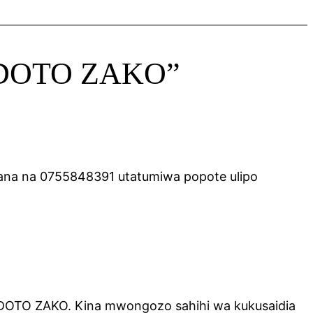
 NDOTO ZAKO”
iana na 0755848391 utatumiwa popote ulipo
NDOTO ZAKO. Kina mwongozo sahihi wa kukusaidia