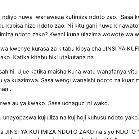
na ndiyo huwa wanaweza kutimiza ndoto zao. Sasa 
hau kabisa hizo ndoto zao. Ni kitu gani huwa kinawa
imiza ndoto zako? Kwani kuna ulazima wowote wa w
a kwenye kurasa za kitabu kipya cha JINSI YA KUFI
ko. Katika kitabu hiki utakutana na
ahihi. Ujue katika maisha Kuna watu wanafanya vitu
 ya kuazimwa. Sasa wengi wanaishi ndoto za kuazima
shani.
mwa au ya kwako. Sasa uchaguzi ni wako.
 unayopaswa kujiuliza na kujihoji kuhusu ndoto yako
a cha JINSI YA KUTIMIZA NDOTO ZAKO na siyo NDOTO