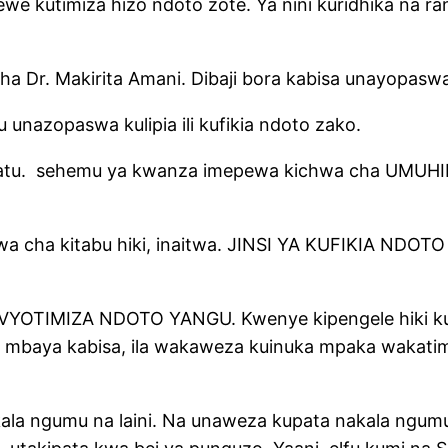
 wewe kutimiza hizo ndoto zote. Ya nini kuridhika na
cha Dr. Makirita Amani. Dibaji bora kabisa unayopas
unazopaswa kulipia ili kufikia ndoto zako.
kuu tatu. sehemu ya kwanza imepewa kichwa cha
hwa cha kitabu hiki, inaitwa. JINSI YA KUFIKIA NDOTO
VYOTIMIZA NDOTO YANGU. Kwenye kipengele hiki kun
i mbaya kabisa, ila wakaweza kuinuka mpaka wakat
akala ngumu na laini. Na unaweza kupata nakala ngumu