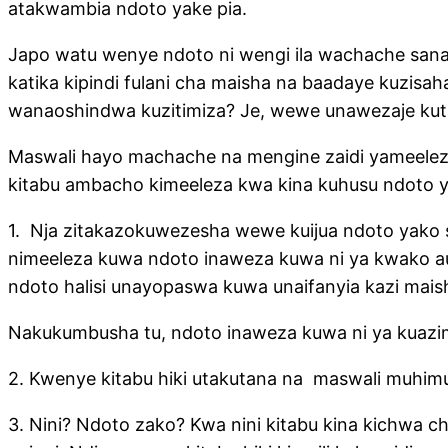
atakwambia ndoto yake pia.
Japo watu wenye ndoto ni wengi ila wachache sa
katika kipindi fulani cha maisha na baadaye kuzisa
wanaoshindwa kuzitimiza? Je, wewe unawezaje kut
Maswali hayo machache na mengine zaidi yameelezw
kitabu ambacho kimeeleza kwa kina kuhusu ndoto ya
1. Nja zitakazokuwezesha wewe kuijua ndoto yako s
nimeeleza kuwa ndoto inaweza kuwa ni ya kwako au
ndoto halisi unayopaswa kuwa unaifanyia kazi mai
Nakukumbusha tu, ndoto inaweza kuwa ni ya kuazi
2. Kwenye kitabu hiki utakutana na maswali muhimu
3. Nini? Ndoto zako? Kwa nini kitabu kina kichw