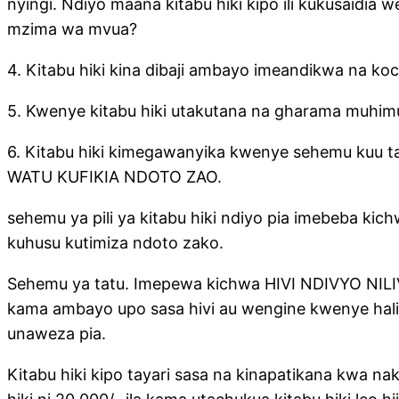
nyingi. Ndiyo maana kitabu hiki kipo ili kukusaidia
mzima wa mvua?
4. Kitabu hiki kina dibaji ambayo imeandikwa na ko
5. Kwenye kitabu hiki utakutana na gharama muhimu 
6. Kitabu hiki kimegawanyika kwenye sehemu 
WATU KUFIKIA NDOTO ZAO.
sehemu ya pili ya kitabu hiki ndiyo pia imebeba kic
kuhusu kutimiza ndoto zako.
Sehemu ya tatu. Imepewa kichwa HIVI NDIVYO NILI
kama ambayo upo sasa hivi au wengine kwenye hal
unaweza pia.
Kitabu hiki kipo tayari sasa na kinapatikana kwa n