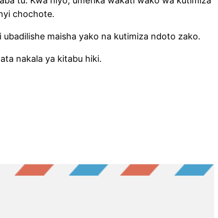
a Saba tu. Kwa hiyo, umefika wakati wako wa kutimiza
nyi chochote.
ili ubadilishe maisha yako na kutimiza ndoto zako.
ta nakala ya kitabu hiki.