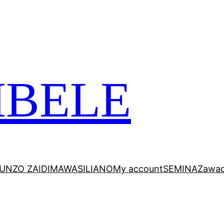
TA VITABU VIZURI KWA AJILI YAKO
MBELE
UNZO ZAIDI
MAWASILIANO
My account
SEMINA
Zawad