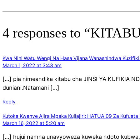
4 responses to “KIT
Kwa Nini Watu Wengi Na Hasa Vijana Wanashindwa Kuzifi
March 1, 2022 at 3:43 am
[…] pia nimeandika kitabu cha JINSI YA KUFIKIA N
duniani.Natamani […]
Reply
Kutoka Kwenye Ajira Mpaka Kujiajiri: HATUA 09 Za Kufuata
March 16, 2022 at 5:20 am
[…] hujui namna unavyoweza kuweka ndoto kubwa, 