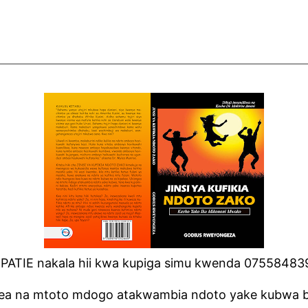
IPATIE nakala hii kwa kupiga simu kwenda 07558483
ngea na mtoto mdogo atakwambia ndoto yake kubwa 