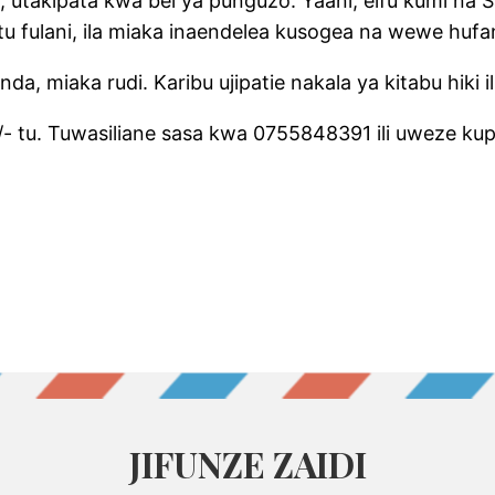
hii, utakipata kwa bei ya punguzo. Yaani, elfu kumi n
u fulani, ila miaka inaendelea kusogea na wewe hufa
a, miaka rudi. Karibu ujipatie nakala ya kitabu hiki 
/- tu. Tuwasiliane sasa kwa 0755848391 ili uweze kupa