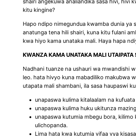
shairi angekuwa analiandika sasa hivi, hi
kitu kingine?
Hapo ndipo nimegundua kwamba dunia ya sasa
anatunga tena hili shairi, kuna kitu fula
kwa hiyo kama unataka mali. Haya hapa n
KWANZA KAMA UNATAKA MALI UTAIPATA
Nadhani tuanze na ushauri wa mwandishi w
leo. hata hivyo kuna mabadiliko makubwa waka
utapata mali shambani, ila sasa haupaswi k
unapaswa kulima kitalaalam na kufuata t
unapaswa kulima huku ukitunza mazing
unapaswa kutumia mbegu bora, kilimo
ulichopanda.
Lima hata kwa kutumia vifaa vya kisas