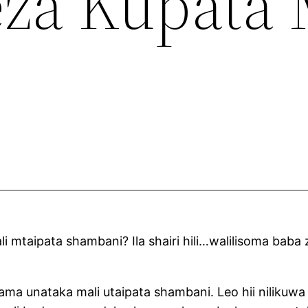
a Kupata 
li mtaipata shambani? Ila shairi hili…walilisoma baba
ama unataka mali utaipata shambani. Leo hii nilikuwa