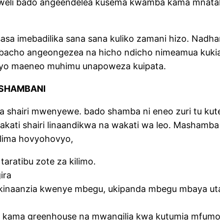
vi kweli bado angeendelea kusema kwamba kama mnat
 imebadilika sana sana kuliko zamani hizo. Nadhani
ni ambacho angeongezea na hicho ndicho nimeamua kuk
diyo maeneo muhimu unapoweza kuipata.
 SHAMBANI
a shairi mwenyewe. bado shamba ni eneo zuri tu ku
ti shairi linaandikwa na wakati wa leo. Mashamba ya l
ulima hovyohovyo,
aratibu zote za kilimo.
ira
 kinaanzia kwenye mbegu, ukipanda mbegu mbaya u
a kama greenhouse na mwangilia kwa kutumia mfumo w