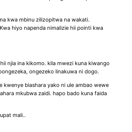
a kwa mbinu zilizopitwa na wakati.
wa hiyo napenda nimalizie hii pointi kwa
hii njia ina kikomo. kila mwezi kuna kiwango
poongezeka, ongezeko linakuwa ni dogo.
ee kwenye biashara yako ni ule ambao wewe
ahara mkubwa zaidi. hapo bado kuna faida
pat mali..