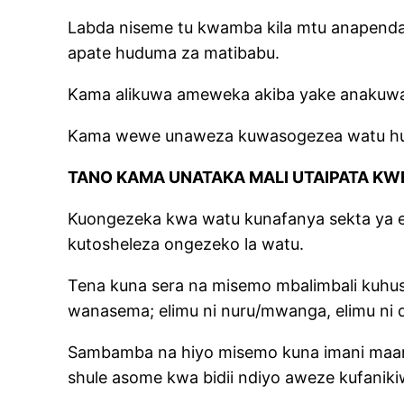
Labda niseme tu kwamba kila mtu anapenda 
apate huduma za matibabu.
Kama alikuwa ameweka akiba yake anakuwa t
Kama wewe unaweza kuwasogezea watu hudum
TANO KAMA UNATAKA MALI UTAIPATA KW
Kuongezeka kwa watu kunafanya sekta ya eli
kutosheleza ongezeko la watu.
Tena kuna sera na misemo mbalimbali kuhu
wanasema; elimu ni nuru/mwanga, elimu ni d
Sambamba na hiyo misemo kuna imani maaru
shule asome kwa bidii ndiyo aweze kufanik