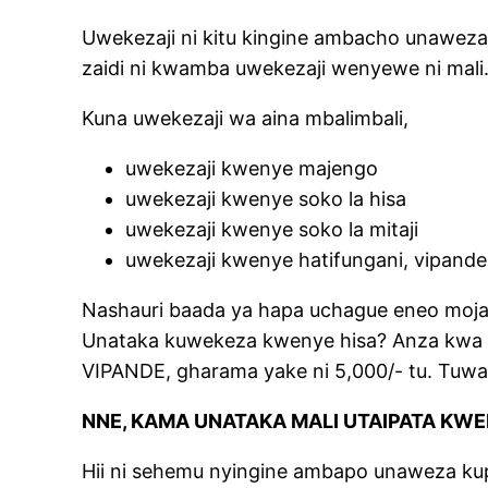
Uwekezaji ni kitu kingine ambacho unaweza 
zaidi ni kwamba uwekezaji wenyewe ni mali
Kuna uwekezaji wa aina mbalimbali,
uwekezaji kwenye majengo
uwekezaji kwenye soko la hisa
uwekezaji kwenye soko la mitaji
uwekezaji kwenye hatifungani, vipande
Nashauri baada ya hapa uchague eneo moja a
Unataka kuwekeza kwenye hisa? Anza kw
VIPANDE, gharama yake ni 5,000/- tu. Tuwa
NNE, KAMA UNATAKA MALI UTAIPATA KWE
Hii ni sehemu nyingine ambapo unaweza ku