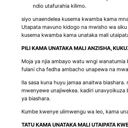
ndio utafurahia kilimo.
siyo unaendelea kusema kwamba kama mnata
Utapata mavuno kidogo na mwisho wa siku ki
kusema kwamba kama unataka mali utaipata s
PILI KAMA UNATAKA MALI ANZISHA, KUK
Moja ya njia ambayo watu wngi wanatumia kwe
fulani cha fedha ambacho unapewa na mwaji
Ila sasa kuna huyu jamaa anaitwa biashar
mwenyewe unajiwekea. kadiri unavyoikuza 
ya biashara.
Kumbe kwenye ulimwengu wa leo, kama unata
TATU KAMA UNATAKA MALI UTAIPATA KW