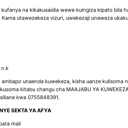
kufanya na kikakusaidia wewe kuingiza kipato bila h
. Kama utawezekeza vizuri, uwekezaji unaweza ukak
 n.k
mbapo unaenda kuwekeza, kisha uanze kulisoma na kul
a kusoma kitabu changu cha MAAJABU YA KUWEKE
siliane kwa 0755848391.
NYE SEKTA YA AFYA
pata mali