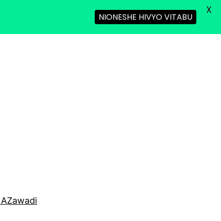
X
NIONESHE HIVYO VITABU
NA
Zawadi