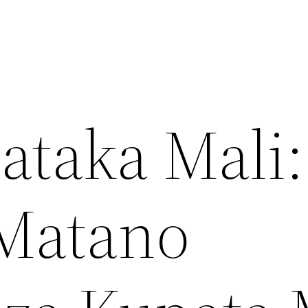
taka Mali:
Matano