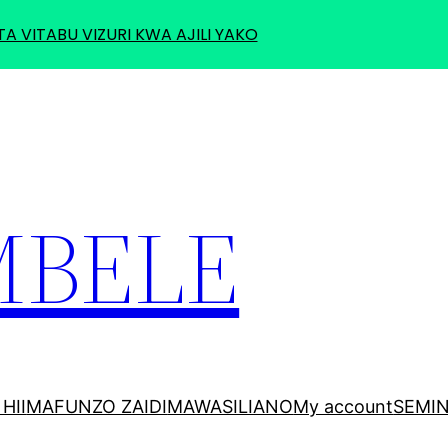
TA VITABU VIZURI KWA AJILI YAKO
MBELE
HII
MAFUNZO ZAIDI
MAWASILIANO
My account
SEMI