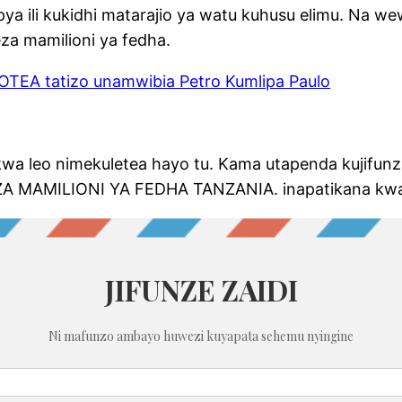
pya ili kukidhi matarajio ya watu kuhusu elimu. Na 
za mamilioni ya fedha.
OTEA tatizo unamwibia Petro Kumlipa Paulo
kwa leo nimekuletea hayo tu. Kama utapenda kujifunz
 MAMILIONI YA FEDHA TANZANIA. inapatikana kwa e