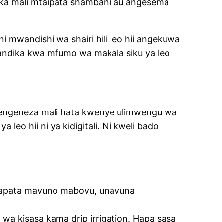
aka mali mtaipata shambani au angesema
 mwandishi wa shairi hili leo hii angekuwa
iandika kwa mfumo wa makala siku ya leo
tengeneza mali hata kwenye ulimwengu wa
eo hii ni ya kidigitali. Ni kweli bado
tapata mavuno mabovu, unavuna
a kisasa kama drip irrigation. Hapa sasa