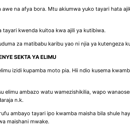
awe na afya bora. Mtu akiumwa yuko tayari hata ajik
ayari kwenda kuitoa kwa ajili ya kutibiwa.
a za matibabu karibu yao ni njia ya kutengeza ku
ENYE SEKTA YA ELIMU
mu izidi kupamba moto pia. Hii ndio kusema kwamba 
su elimu ambazo watu wamezishikilia, wapo wanaose
araja n.k.
fu ambayo tayari ipo kwamba maisha bila shule hay
iwa maishani mwake.