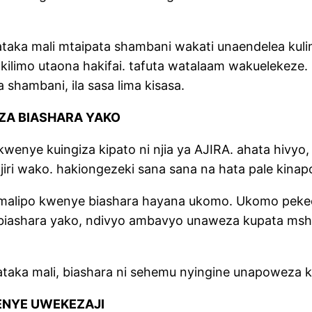
ka mali mtaipata shambani wakati unaendelea kulim
limo utaona hakifai. tafuta watalaam wakuelekeze. K
hambani, ila sasa lima kisasa.
UZA BIASHARA YAKO
nye kuingiza kipato ni njia ya AJIRA. ahata hivyo, 
ri wako. hakiongezeki sana sana na hata pale kina
a. malipo kwenye biashara hayana ukomo. Ukomo pek
biashara yako, ndivyo ambavyo unaweza kupata msh
ka mali, biashara ni sehemu nyingine unapoweza ku
ENYE UWEKEZAJI