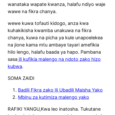
wanataka wapate kwanza, halafu ndiyo waje
wawe na fikra chanya.
wewe kuwa tofauti kidogo, anza kwa
kuhakikisha kwamba unakuwa na fikra
chanya, kuwa na picha ya kule unapoelekea
na jione kama mtu ambaye tayari amefikia
hilo lengo, halafu baada ya hapo. Pambana
sasa
ili kufikia malengo na ndoto zako hizo
kubwa
.
SOMA ZAIDI
Badili Fikra zako Ili Ubadili Maisha Yako
Mbinu za kutimiza malengo yako
RAFIKI YANGU,Kwa leo inatosha. Tukutane