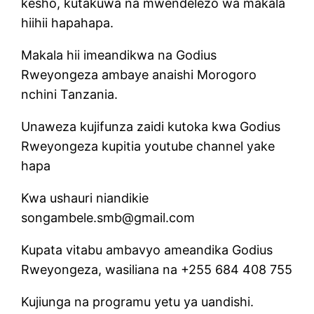
kesho, kutakuwa na mwendelezo wa makala
hiihii hapahapa.
Makala hii imeandikwa na Godius
Rweyongeza ambaye anaishi Morogoro
nchini Tanzania.
Unaweza kujifunza zaidi kutoka kwa Godius
Rweyongeza kupitia youtube channel yake
hapa
Kwa ushauri niandikie
songambele.smb@gmail.com
Kupata vitabu ambavyo ameandika Godius
Rweyongeza, wasiliana na +255 684 408 755
Kujiunga na programu yetu ya uandishi.