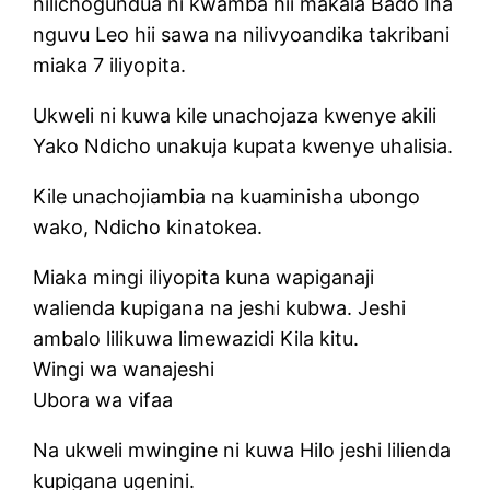
nilichogundua ni kwamba hii makala Bado Ina
nguvu Leo hii sawa na nilivyoandika takribani
miaka 7 iliyopita.
Ukweli ni kuwa kile unachojaza kwenye akili
Yako Ndicho unakuja kupata kwenye uhalisia.
Kile unachojiambia na kuaminisha ubongo
wako, Ndicho kinatokea.
Miaka mingi iliyopita kuna wapiganaji
walienda kupigana na jeshi kubwa. Jeshi
ambalo lilikuwa limewazidi Kila kitu.
Wingi wa wanajeshi
Ubora wa vifaa
Na ukweli mwingine ni kuwa Hilo jeshi lilienda
kupigana ugenini.