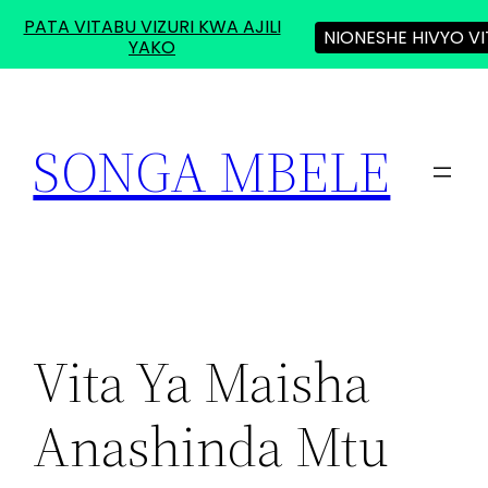
PATA VITABU VIZURI KWA AJILI
NIONESHE HIVYO V
YAKO
Skip
to
SONGA MBELE
content
Vita Ya Maisha
Anashinda Mtu