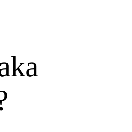
aka
?