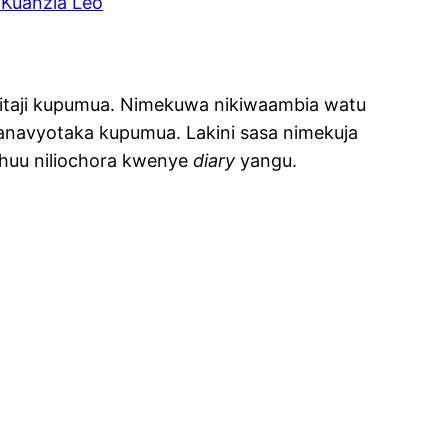
Kuanzia Leo
hitaji kupumua. Nimekuwa nikiwaambia watu
wanavyotaka kupumua. Lakini sasa nimekuja
 huu niliochora kwenye
diary
yangu.