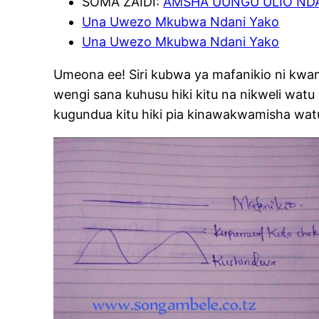
SOMA ZAIDI:
AMSHA UUNGU ULIO NDANI
Una Uwezo Mkubwa Ndani Yako
Una Uwezo Mkubwa Ndani Yako
Umeona ee! Siri kubwa ya mafanikio ni kw
wengi sana kuhusu hiki kitu na nikweli wa
kugundua kitu hiki pia kinawakwamisha wat