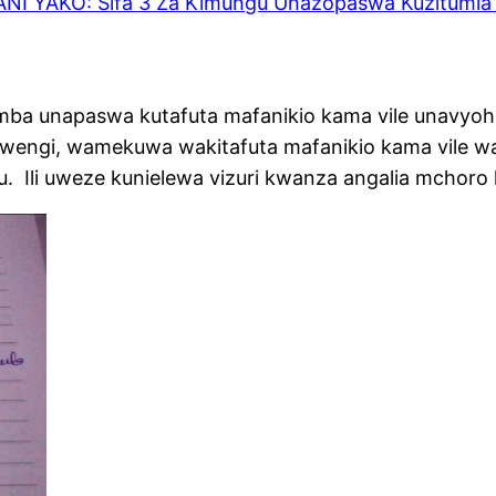
 YAKO: Sifa 3 Za Kimungu Unazopaswa Kuzitumia 
amba unapaswa kutafuta mafanikio kama vile unavyo
tu wengi, wamekuwa wakitafuta mafanikio kama vile 
u. Ili uweze kunielewa vizuri kwanza angalia mchoro