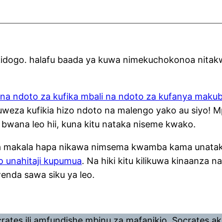
idogo. halafu baada ya kuwa nimekuchokonoa nitakw
na ndoto za kufika mbali na ndoto za kufanya mak
kuweza kufikia hizo ndoto na malengo yako au siyo
 bwana leo hii, kuna kitu nataka niseme kwako.
a makala hapa nikawa nimsema kwamba kama unataka
o unahitaji kupumua
. Na hiki kitu kilikuwa kinaanza 
kwenda sawa siku ya leo.
rates ili amfundishe mbinu za mafanikio. Socrates a