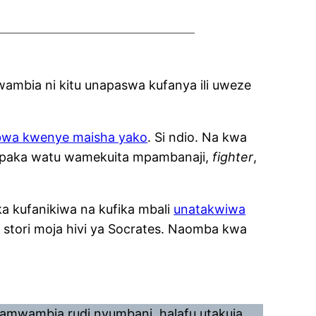
ambia ni kitu unapaswa kufanya ili uweze
ubwa kwenye maisha yako
. Si ndio. Na kwa
! Mpaka watu wamekuita mpambanaji,
fighter
,
 kufanikiwa na kufika mbali
unatakwiwa
na stori moja hivi ya Socrates. Naomba kwa
kamwambia rudi nyumbani, halafu utakuja