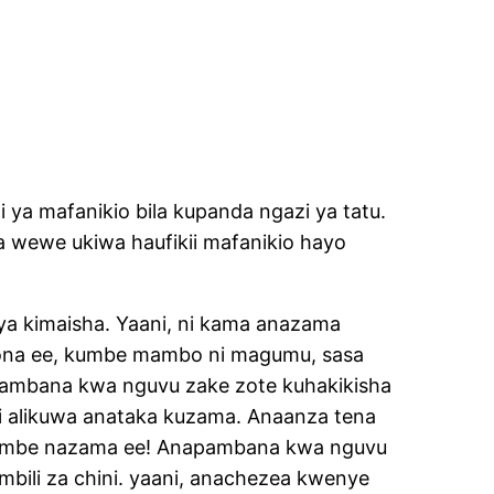
ya mafanikio bila kupanda ngazi ya tatu.
 wewe ukiwa haufikii mafanikio hayo
a kimaisha. Yaani, ni kama anazama
aona ee, kumbe mambo ni magumu, sasa
kupambana kwa nguvu zake zote kuhakikisha
i alikuwa anataka kuzama. Anaanza tena
a kumbe nazama ee! Anapambana kwa nguvu
ili za chini. yaani, anachezea kwenye