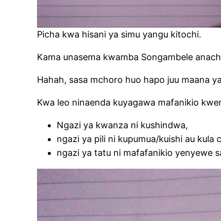
Picha kwa hisani ya simu yangu kitochi.
Kama unasema kwamba Songambele anachora 
Hahah, sasa mchoro huo hapo juu maana ya
Kwa leo ninaenda kuyagawa mafanikio kwen
Ngazi ya kwanza ni kushindwa,
ngazi ya pili ni kupumua/kuishi au kula 
ngazi ya tatu ni mafafanikio yenyewe s