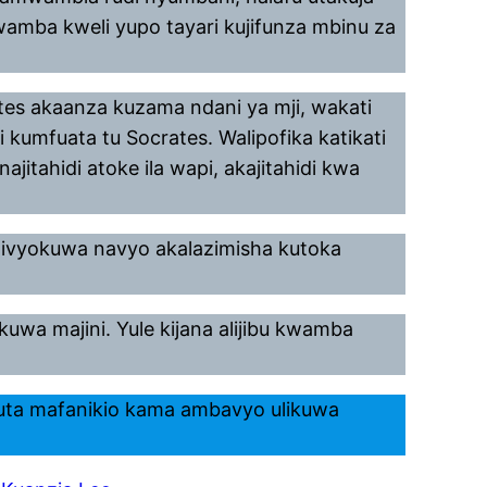
wamba kweli yupo tayari kujifunza mbinu za
tes akaanza kuzama ndani ya mji, wakati
kumfuata tu Socrates. Walipofika katikati
itahidi atoke ila wapi, akajitahidi kwa
livyokuwa navyo akalazimisha kutoka
kuwa majini. Yule kijana alijibu kwamba
uta mafanikio kama ambavyo ulikuwa