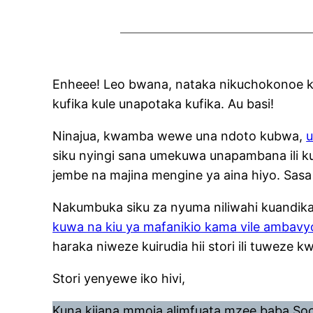
Enheee! Leo bwana, nataka nikuchokonoe k
kufika kule unapotaka kufika. Au basi!
Ninajua, kwamba wewe una ndoto kubwa,
u
siku nyingi sana umekuwa unapambana ili 
jembe na majina mengine ya aina hiyo. Sasa
Nakumbuka siku za nyuma niliwahi kuandik
kuwa na kiu ya mafanikio kama vile ambavy
haraka niweze kuirudia hii stori ili tuweze 
Stori yenyewe iko hivi,
Kuna kijana mmoja alimfuata mzee baba Soc