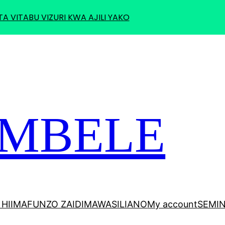
TA VITABU VIZURI KWA AJILI YAKO
 MBELE
HII
MAFUNZO ZAIDI
MAWASILIANO
My account
SEMI