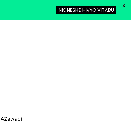
X
NIONESHE HIVYO VITABU
NA
Zawadi