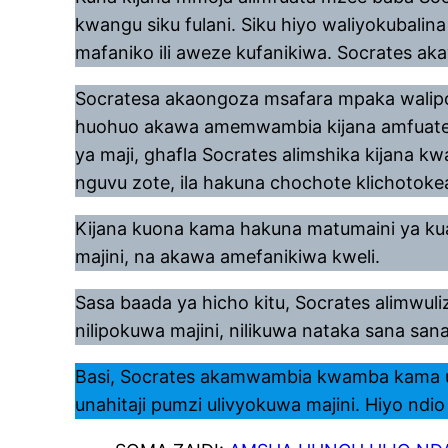
kwangu siku fulani. Siku hiyo waliyokubali
mafaniko ili aweze kufanikiwa. Socrates a
Socratesa akaongoza msafara mpaka walipofi
huohuo akawa amemwambia kijana amfuate. Ki
ya maji, ghafla Socrates alimshika kijana k
nguvu zote, ila hakuna chochote klichotoke
Kijana kuona kama hakuna matumaini ya kua
majini, na akawa amefanikiwa kweli.
Sasa baada ya hicho kitu, Socrates alimwuliz
nilipokuwa majini, nilikuwa nataka sana sa
Basi, Socrates akamwambia kwamba kama un
unahitaji pumzi ulivyokuwa majini. Hiyo ndio 