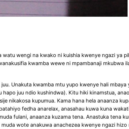
atu wengi na kwako ni kuishia kwenye ngazi ya pili 
 wanakusifia kwamba wewe ni mpambanaji mkubwa ila
juu. Unakuta kwamba mtu yupo kwenye hali mbaya y
apo juu ndio kushindwa). Kitu hiki kinamstua, an
i nisije nikakosa kupumua. Kama hana hela anaanza 
patahiyo fedha anarelax, anasahau kuwa kuna wakat
au muda fulani, anaanza kuzama tena. Anastuka ten
 muda wote anakuwa anachezea kwenye ngazi hizo mb