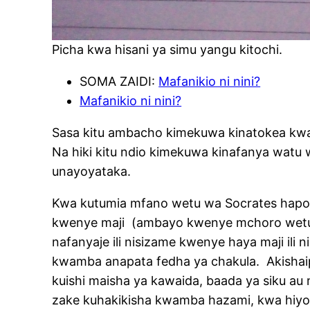
Picha kwa hisani ya simu yangu kitochi.
SOMA ZAIDI:
Mafanikio ni nini?
Mafanikio ni nini?
Sasa kitu ambacho kimekuwa kinatokea kwa w
Na hiki kitu ndio kimekuwa kinafanya watu
unayoyataka.
Kwa kutumia mfano wetu wa Socrates hapo 
kwenye maji (ambayo kwenye mchoro wetu h
nafanyaje ili nisizame kwenye haya maji il
kwamba anapata fedha ya chakula. Akishai
kuishi maisha ya kawaida, baada ya siku 
zake kuhakikisha kwamba hazami, kwa hiyo