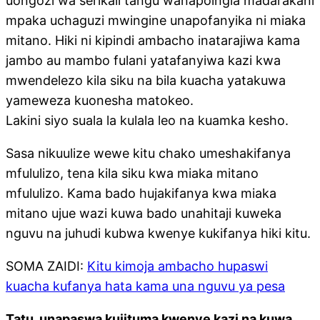
uongozi wa serikali tangu wanapoingia madarakani
mpaka uchaguzi mwingine unapofanyika ni miaka
mitano. Hiki ni kipindi ambacho inatarajiwa kama
jambo au mambo fulani yatafanyiwa kazi kwa
mwendelezo kila siku na bila kuacha yatakuwa
yameweza kuonesha matokeo.
Lakini siyo suala la kulala leo na kuamka kesho.
Sasa nikuulize wewe kitu chako umeshakifanya
mfululizo, tena kila siku kwa miaka mitano
mfululizo. Kama bado hujakifanya kwa miaka
mitano ujue wazi kuwa bado unahitaji kuweka
nguvu na juhudi kubwa kwenye kukifanya hiki kitu.
SOMA ZAIDI:
Kitu kimoja ambacho hupaswi
kuacha kufanya hata kama una nguvu ya pesa
Tatu, unapaswa kujituma kwenye kazi na kuwa