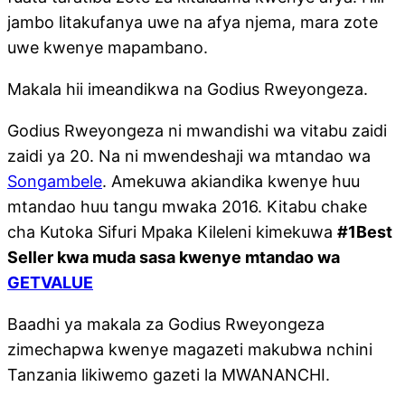
jambo litakufanya uwe na afya njema, mara zote
uwe kwenye mapambano.
Makala hii imeandikwa na Godius Rweyongeza.
Godius Rweyongeza ni mwandishi wa vitabu zaidi
zaidi ya 20. Na ni mwendeshaji wa mtandao wa
Songambele
. Amekuwa akiandika kwenye huu
mtandao huu tangu mwaka 2016. Kitabu chake
cha Kutoka Sifuri Mpaka Kileleni kimekuwa
#1Best
Seller kwa muda sasa kwenye mtandao wa
GETVALUE
Baadhi ya makala za Godius Rweyongeza
zimechapwa kwenye magazeti makubwa nchini
Tanzania likiwemo gazeti la MWANANCHI.