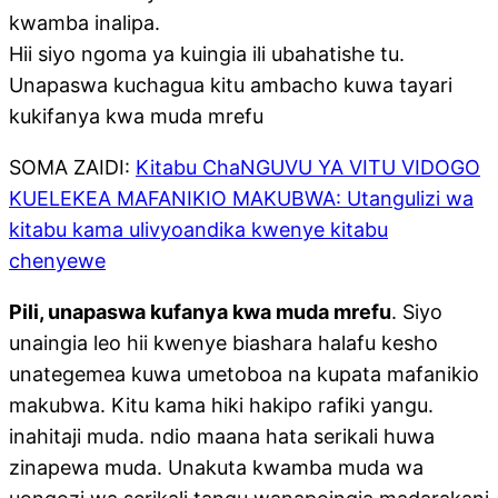
kwamba inalipa.
Hii siyo ngoma ya kuingia ili ubahatishe tu.
Unapaswa kuchagua kitu ambacho kuwa tayari
kukifanya kwa muda mrefu
SOMA ZAIDI:
Kitabu ChaNGUVU YA VITU VIDOGO
KUELEKEA MAFANIKIO MAKUBWA: Utangulizi wa
kitabu kama ulivyoandika kwenye kitabu
chenyewe
Pili, unapaswa kufanya kwa muda mrefu
. Siyo
unaingia leo hii kwenye biashara halafu kesho
unategemea kuwa umetoboa na kupata mafanikio
makubwa. Kitu kama hiki hakipo rafiki yangu.
inahitaji muda. ndio maana hata serikali huwa
zinapewa muda. Unakuta kwamba muda wa