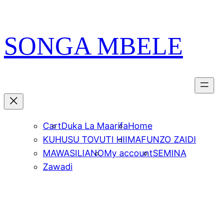
Skip
PATA VITABU
VIZURI KWA AJILI
NIONESHE HIVYO VITABU
to
YAKO
content
SONGA MBELE
Cart
Duka La Maarifa
Home
KUHUSU TOVUTI HII
MAFUNZO ZAIDI
MAWASILIANO
My account
SEMINA
Zawadi