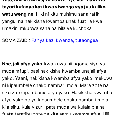
tayari kufanya kazi kwa viwango vya juu kuliko
watu wengine
. Hiki ni kitu muhimu sana rafiki
yangu, na hakikisha kwamba unakifuatilia kwa
umakini mkubwa sana na bila ya kuchoka.
SOMA ZAIDI:
Fanya kazi kwanza, tutaongea
Nne, jali afya yako.
kwa kuwa hii ngoma siyo ya
muda mfupi, basi hakikisha kwamba unajali afya
yako. Yaani, hakikisha kwamba afya yako imekuwa
ni kipaumbele chako nambari moja. Mara zote na
siku zote, ipambanie afya yako. Hakikisha kwamba
afya yako ndiyo kipaumbele chako nambari moja
kila siku. Kula vizuri, pata muda wa kulala pia na
fuata taratibu zote za kitalaamu kwenye afya. Hili