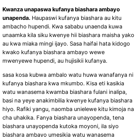
Kwanza unapaswa kufanya biashara ambayo
unapenda.
Haupaswi kufanya biashara au kitu
ambacho hupendi. Kwa sababu unaenda kuwa
unaamka kila siku kwenye hii biashara maisha yako
au kwa miaka mingi ijayo. Sasa haifai hata kidogo
kwako kufanya biashara ambayo wewe
mwenyewe hupendi, au hujisikii kufanya.
sasa kosa kubwa ambalo watu huwa wanafanya ni
kufanya biashara kwa mkumbo. Kisa eti kasikia
watu wanasema kwamba biashara fulani inalipa,
basi na yeye anakimbilia kwenye kufanya biashara
hiyo. Rafiki yangu, naomba unielewe kitu kimoja na
cha uhakika. Fanya biashara unayopenda, tena
biashara unayopenda kutoka moyoni, ila siyo
biashara ambayo umesikia watu wanasema