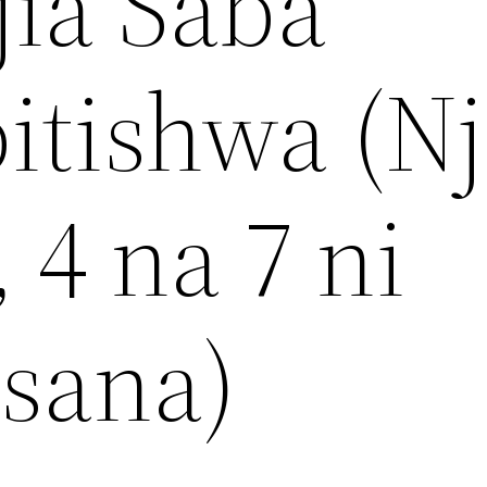
jia Saba
bitishwa (Nj
 4 na 7 ni
sana)