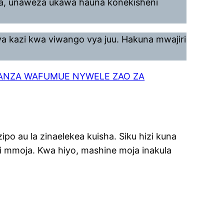
a, unaweza ukawa hauna konekisheni
ya kazi kwa viwango vya juu. Hakuna mwajiri
ANZA WAFUMUE NYWELE ZAO ZA
zipo au la zinaelekea kuisha. Siku hizi kuna
i mmoja. Kwa hiyo, mashine moja inakula