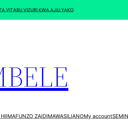
TA VITABU VIZURI KWA AJILI YAKO
MBELE
HII
MAFUNZO ZAIDI
MAWASILIANO
My account
SEMI