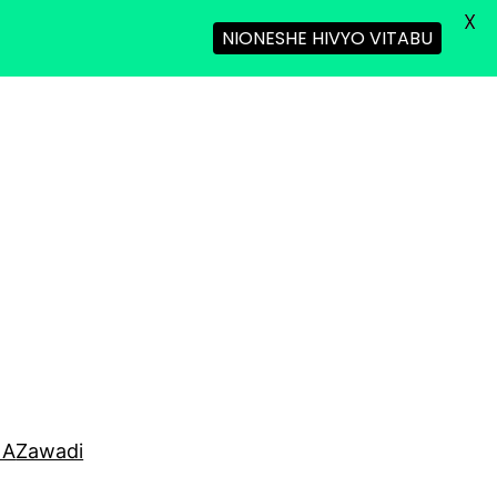
X
NIONESHE HIVYO VITABU
NA
Zawadi