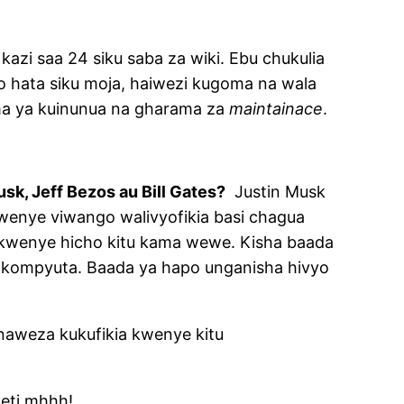
azi saa 24 siku saba za wiki. Ebu chukulia
kizo hata siku moja, haiwezi kugoma na wala
ma ya kuinunua na gharama za
maintainace
.
k, Jeff Bezos au Bill Gates?
Justin Musk
wenye viwango walivyofikia basi chagua
 kwenye hicho kitu kama wewe. Kisha baada
 kompyuta. Baada ya hapo unganisha hivyo
naweza kukufikia kwenye kitu
eti mhhh!