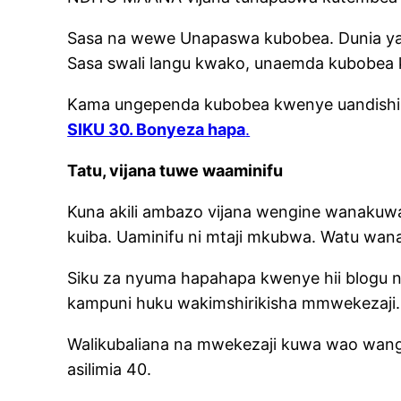
Sasa na wewe Unapaswa kubobea. Dunia ya 
Sasa swali langu kwako, unaemda kubobea k
Kama ungependa kubobea kwenye uandishi ha
SIKU 30. Bonyeza hapa
.
Tatu, vijana tuwe waaminifu
Kuna akili ambazo vijana wengine wanakuwa 
kuiba. Uaminifu ni mtaji mkubwa. Watu wanap
Siku za nyuma hapahapa kwenye hii blogu n
kampuni huku wakimshirikisha mmwekezaji.
Walikubaliana na mwekezaji kuwa wao wange
asilimia 40.