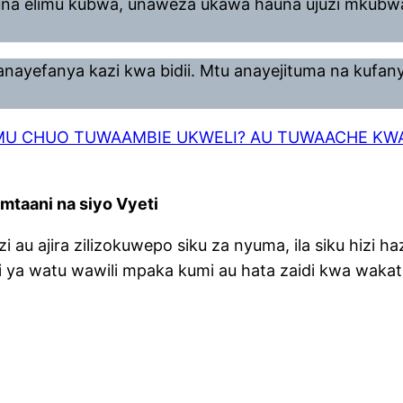
na elimu kubwa, unaweza ukawa hauna ujuzi mkubw
nayefanya kazi kwa bidii. Mtu anayejituma na kufan
MU CHUO TUWAAMBIE UKWELI? AU TUWAACHE KW
mtaani na siyo Vyeti
i au ajira zilizokuwepo siku za nyuma, ila siku hizi ha
 ya watu wawili mpaka kumi au hata zaidi kwa wakat