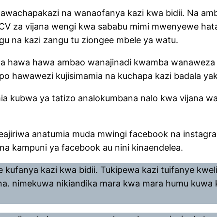
mawachapakazi na wanaofanya kazi kwa bidii. Na am
a CV za vijana wengi kwa sababu mimi mwenyewe hat
u na kazi zangu tu ziongee mbele ya watu.
ana hawa hawa ambao wanajinadi kwamba wanaweza ku
wepo hawawezi kujisimamia na kuchapa kazi badala y
ia kubwa ya tatizo analokumbana nalo kwa vijana wa 
ameajiriwa anatumia muda mwingi facebook na instagr
na kampuni ya facebook au nini kinaendelea.
fanya kazi kwa bidii. Tukipewa kazi tuifanye kwelik
sana. nimekuwa nikiandika mara kwa mara humu kuwa