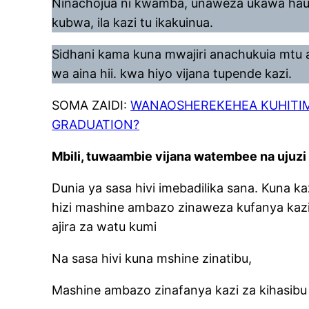
Ninachojua ni kwamba, unaweza ukawa hau
kubwa, ila kazi tu ikakuinua.
Sidhani kama kuna mwajiri anachukuia mtu a
wa aina hii. kwa hiyo vijana tupende kazi.
SOMA ZAIDI:
WANAOSHEREKEHEA KUHITI
GRADUATION?
Mbili, tuwaambie vijana watembee na ujuzi 
Dunia ya sasa hivi imebadilika sana. Kuna kaz
hizi mashine ambazo zinaweza kufanya kazi
ajira za watu kumi
Na sasa hivi kuna mshine zinatibu,
Mashine ambazo zinafanya kazi za kihasibu