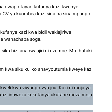
bao wapo tayari kufanya kazi kwenye
a CV ya kuombea kazi sina na sina mpango
fanya kazi kwa bidii wakiajiriwa
ake wanachapa soga.
siku hizi anaowaajiri ni uzembe. Mtu hataki
am kwa siku kuliko anavyoutumia kweye kazi
weli kwa viwango vya juu. Kazi ni moja ya
 kazi inaweza kukufanya ukutane meza moja