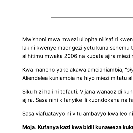
Mwishoni mwa mwezi uliopita nilisafiri kwen
lakini kwenye maongezi yetu kuna sehemu t
alihitimu mwaka 2006 na kupata ajira miezi 
Kwa maneno yake akawa ameianiambia, “
si
Aliendelea kuniambia na hiyo miezi mitatu ali
Siku hizi hali ni tofauti. Vijana wanaozidi k
ajira. Sasa nini kifanyike ili kuondokana na h
Sasa viafuatavyo ni vitu ambavyo kwa leo n
Moja
.
Kufanya kazi kwa bidii kunaweza ku