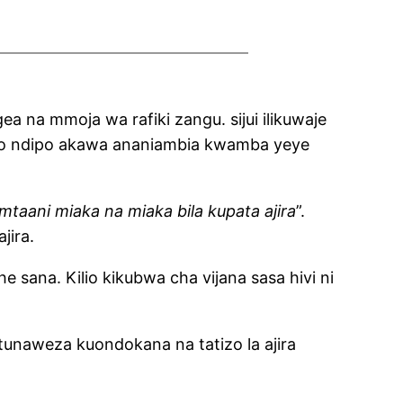
a na mmoja wa rafiki zangu. sijui ilikuwaje
hapo ndipo akawa ananiambia kwamba yeye
mtaani miaka na miaka bila kupata ajira
”.
jira.
he sana. Kilio kikubwa cha vijana sasa hivi ni
tunaweza kuondokana na tatizo la ajira