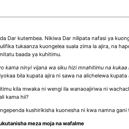
da Dar kutembea. Nikiwa Dar nilipata nafasi ya kuonge
ulifika tukaanza kuongelea suala zima la ajira, na 
mitatu baada ya kuhitimu.
yo kama ninyi vijana wa siku hizi mnahitimu na kukaa 
yokaa bila kupata ajira ni sawa na alichelewa kupata a
uhitimu kila mwaka ni wengi ila wanaoajiriwa ni wachac
ali kama hii?
ingependa kushirikisha kuonesha ni kwa namna gani 
kukutanisha meza moja na wafalme