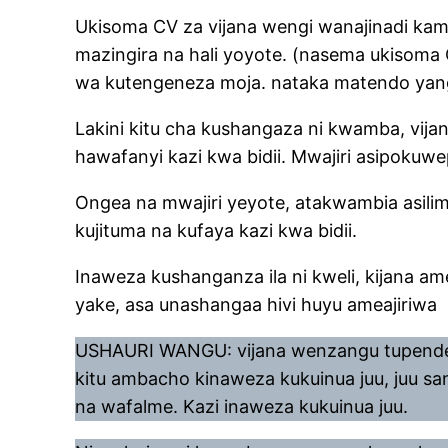
Ukisoma CV za vijana wengi wanajinadi ka
mazingira na hali yoyote. (nasema ukisom
wa kutengeneza moja. nataka matendo yang
Lakini kitu cha kushangaza ni kwamba, vij
hawafanyi kazi kwa bidii. Mwajiri asipoku
Ongea na mwajiri yeyote, atakwambia asilim
kujituma na kufaya kazi kwa bidii.
Inaweza kushanganza ila ni kweli, kijana 
yake, asa unashangaa hivi huyu ameajiriwa 
USHAURI WANGU: vijana wenzangu tupende ku
kitu ambacho kinaweza kukuinua juu, juu 
na wafalme. Kazi inaweza kukuinua juu.