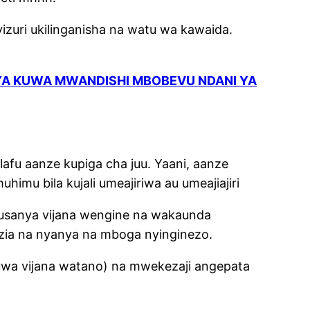
zuri ukilinganisha na watu wa kawaida.
 YA KUWA MWANDISHI MBOBEVU NDANI YA
afu aanze kupiga cha juu. Yaani, aanze
imu bila kujali umeajiriwa au umeajiajiri
kusanya vijana wengine na wakaunda
zia na nyanya na mboga nyinginezo.
kuwa vijana watano) na mwekezaji angepata