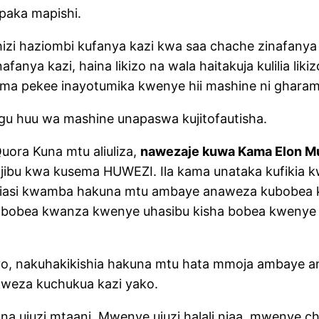
paka mapishi.
izi haziombi kufanya kazi kwa saa chache zinafanya k
afanya kazi, haina likizo na wala haitakuja kulilia li
ama pekee inayotumika kwenye hii mashine ni ghara
ngu huu wa mashine unapaswa kujitofautisha.
ora Kuna mtu aliuliza,
nawezaje kuwa Kama Elon Mus
jibu kwa kusema HUWEZI. Ila kama unataka kufikia k
u kiasi kwamba hakuna mtu ambaye anaweza kubobea
, bobea kwanza kwenye uhasibu kisha bobea kwenye
vyo, nakuhakikishia hakuna mtu hata mmoja ambaye a
aweza kuchukua kazi yako.
 ujuzi mtaani. Mwenye ujuzi halali njaa, mwenye ch