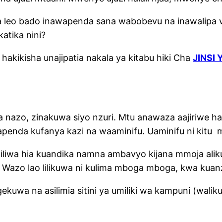
leo bado inawapenda sana wabobevu na inawalipa vi
atika nini?
kikisha unajipatia nakala ya kitabu hiki Cha
JINSI
nazo, zinakuwa siyo nzuri. Mtu anawaza aajiriwe hal
enda kufanya kazi na waaminifu. Uaminifu ni kitu muh
iliwa hia kuandika namna ambavyo kijana mmoja ali
 Wazo lao lilikuwa ni kulima mboga mboga, kwa kuan
kuwa na asilimia sitini ya umiliki wa kampuni (wali