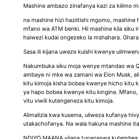
Mashine ambazo zinafanya kazi za kilimo m
na mashine hizi haziitishi mgomo, mashine h
mfano wa ATM benki. Hii mashine kila siku in
haiwezi kudai ongezeko la mshahara. Ghar
Sasa ili kijana uweze kuishi kwenye ulimwe
Nakumbuka siku moja wenye mtandao wa Qu
ambaye ni mke wa zamani wa Elon Musk, ali
kitu kimoja kisha bobea kwenye hicho kit
ya hapo bobea kwenye kitu kingine. Mfano
vitu viwili kutengeneza kitu kimoja.
Alimalizia kwa kusema, uliweza kufanya hi
utakachofanya. Na wala hakuna mashine it
NDIYO MAANA vijana tunapaswa kutembea na