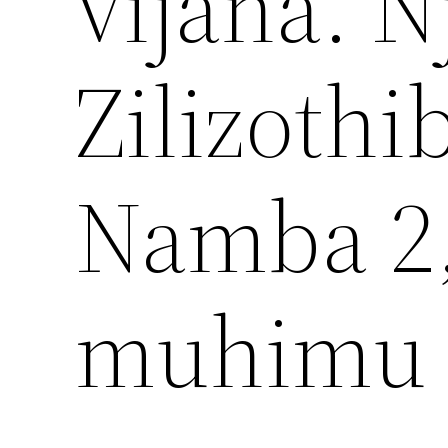
vijana. N
Zilizothi
Namba 2,
muhimu 