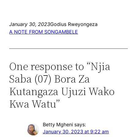
January 30, 2023
Godius Rweyongeza
A NOTE FROM SONGAMBELE
One response to “Njia
Saba (07) Bora Za
Kutangaza Ujuzi Wako
Kwa Watu”
Betty Mgheni
says:
January 30, 2023 at 9:22 am