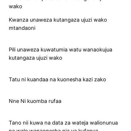
wako
Kwanza unaweza kutangaza ujuzi wako
mtandaoni
Pili unaweza kuwatumia watu wanaokujua
kutangaza ujuzi wako
Tatu ni kuandaa na kuonesha kazi zako
Nne Ni kuomba rufaa
Tano nii kuwa na data za wateja walionunua
na wale wanaonesha nia ya kufanya.