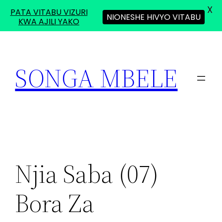
X
PATA VITABU VIZURI
NIONESHE HIVYO VITABU
KWA AJILI YAKO
Skip
to
SONGA MBELE
content
Njia Saba (07)
Bora Za