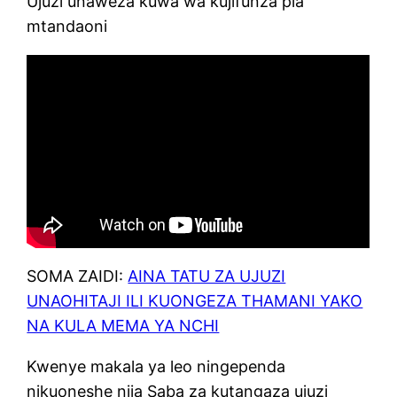
Ujuzi unaweza kuwa wa kujifunza pia
mtandaoni
SOMA ZAIDI:
AINA TATU ZA UJUZI
UNAOHITAJI ILI KUONGEZA THAMANI YAKO
NA KULA MEMA YA NCHI
Kwenye makala ya leo ningependa
nikuoneshe njia Saba za kutangaza ujuzi