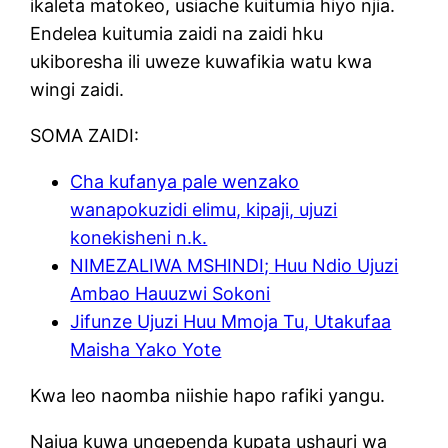
ikaleta matokeo, usiache kuitumia hiyo njia.
Endelea kuitumia zaidi na zaidi hku
ukiboresha ili uweze kuwafikia watu kwa
wingi zaidi.
SOMA ZAIDI:
Cha kufanya pale wenzako
wanapokuzidi elimu, kipaji, ujuzi
konekisheni n.k.
NIMEZALIWA MSHINDI; Huu Ndio Ujuzi
Ambao Hauuzwi Sokoni
Jifunze Ujuzi Huu Mmoja Tu, Utakufaa
Maisha Yako Yote
Kwa leo naomba niishie hapo rafiki yangu.
Najua kuwa ungependa kupata ushauri wa