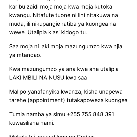
karibu zaidi moja moja kwa moja kutoka
kwangu. Nitafute tuone ni lini nitakuwa na
muda, ili nikupangie ratiba ya kuongea na
wewe. Utalipia kiasi kidogo tu.
Saa moja ni laki moja mazungumzo kwa njia
ya mtandao.
Kwa mazungumzo ya ana kwa ana utalipia
LAKI MBILI NA NUSU kwa saa
Malipo yanafanyika kwanza, kisha unapewa
tarehe (appointment) tutakapoweza kuongea
Tumia namba ya simu +255 755 848 391
kuwasiliana nami.
Makala hii imeandikwa na Godius