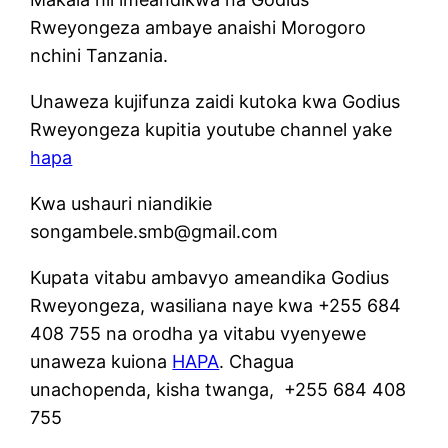
Rweyongeza ambaye anaishi Morogoro
nchini Tanzania.
Unaweza kujifunza zaidi kutoka kwa Godius
Rweyongeza kupitia youtube channel yake
hapa
Kwa ushauri niandikie
songambele.smb@gmail.com
Kupata vitabu ambavyo ameandika Godius
Rweyongeza, wasiliana naye kwa +255 684
408 755 na orodha ya vitabu vyenyewe
unaweza kuiona
HAPA
. Chagua
unachopenda, kisha twanga, +255 684 408
755